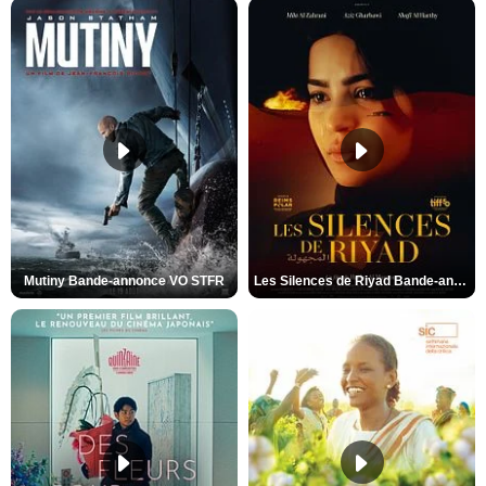
Mutiny Bande-annonce VO STFR
Les Silences de Riyad Bande-annonce VO STFR