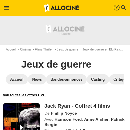
profil
menu
search
Accueil
Cinéma
Films Thriller
Jeux de guerre
Jeux de guerre en Blu Ray
Jack
Jeux de guerre
Accueil
News
Bandes-annonces
Casting
Critiques
Voir toutes les offres DVD
Jack Ryan - Coffret 4 films
De
Phillip Noyce
Avec
Harrison Ford
,
Anne Archer
,
Patrick
Bergin