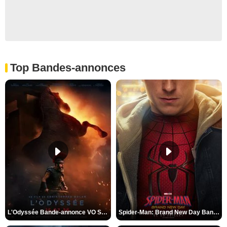
Top Bandes-annonces
L'Odyssée Bande-annonce VO STFR
Spider-Man: Brand New Day Bande-annonce VO STFR