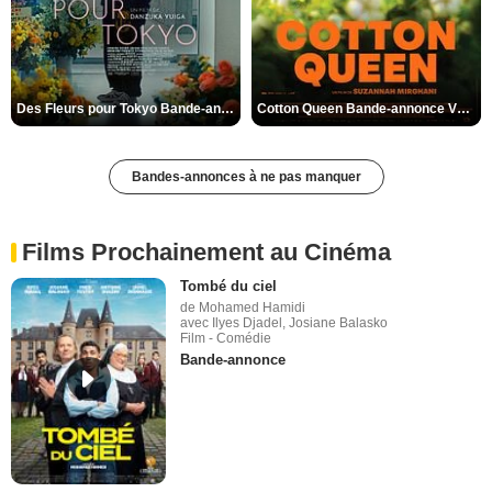
Des Fleurs pour Tokyo Bande-annonce VO STFR
Cotton Queen Bande-annonce VO STFR
Bandes-annonces à ne pas manquer
Films Prochainement au Cinéma
Tombé du ciel
de Mohamed Hamidi
avec Ilyes Djadel, Josiane Balasko
Film - Comédie
Bande-annonce