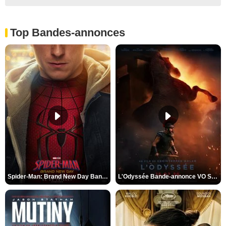
Top Bandes-annonces
Spider-Man: Brand New Day Bande-annonce VO STFR
L'Odyssée Bande-annonce VO STFR