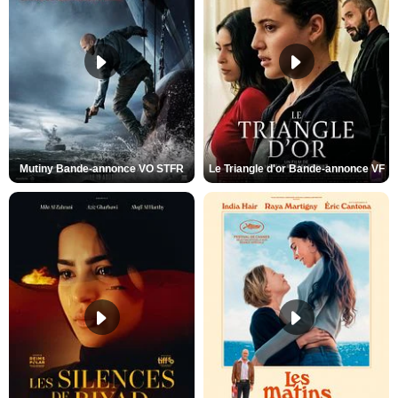
Mutiny Bande-annonce VO STFR
Le Triangle d'or Bande-annonce VF