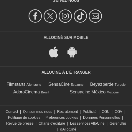
SUIVEZ-NOUS
ALLOCINÉ SUR MOBILE
ALLOCINÉ À L'ÉTRANGER
Filmstarts
SensaCine
Beyazperde
Allemagne
Espagne
Turquie
AdoroCinema
Sensacine México
Brésil
Mexique
Contact
|
Qui sommes-nous
|
Recrutement
|
Publicité
|
CGU
|
CGV
|
Politique de cookies
|
Préférences cookies
|
Données Personnelles
|
Revue de presse
|
Charte d'écriture
|
Les services AlloCiné
|
Gérer Utiq
|
©AlloCiné