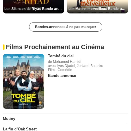
Les Silences de Riyad Bande-annonce VO STFR
Les Matins merveilleux Bande-annonce VF
Bandes-annonces à ne pas manquer
Films Prochainement au Cinéma
Tombé du ciel
de Mohamed Hamidi
avec Ilyes Djadel, Josiane Balasko
Film - Comédie
Bande-annonce
Mutiny
La fin d’Oak Street