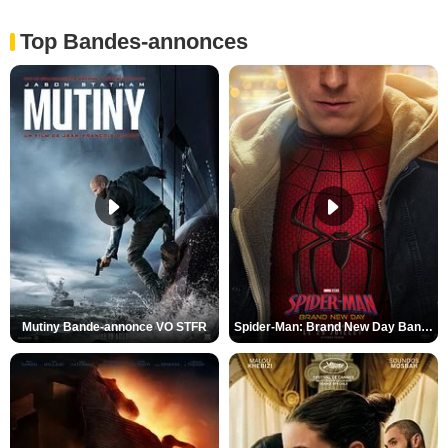
Top Bandes-annonces
Mutiny Bande-annonce VO STFR
Spider-Man: Brand New Day Bande-annonce VO STFR