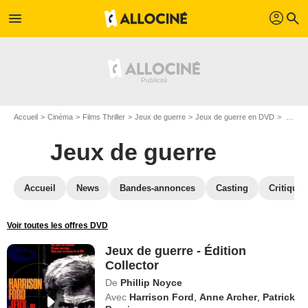
profil
menu
search
Accueil
Cinéma
Films Thriller
Jeux de guerre
Jeux de guerre en DVD
Jeux de guerre - Édition Collector
Jeux de guerre
Accueil
News
Bandes-annonces
Casting
Critiques
Voir toutes les offres DVD
Jeux de guerre - Édition
Collector
De
Phillip Noyce
Avec
Harrison Ford
,
Anne Archer
,
Patrick