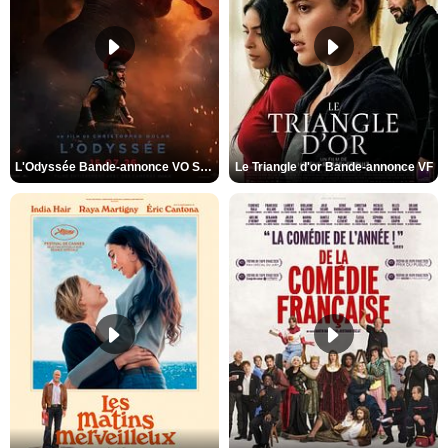
L'Odyssée Bande-annonce VO STFR
Le Triangle d'or Bande-annonce VF