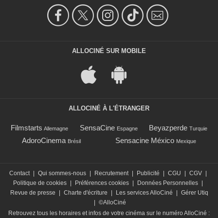
ALLOCINÉ SUR MOBILE
ALLOCINÉ À L'ÉTRANGER
Filmstarts
SensaCine
Beyazperde
Allemagne
Espagne
Turquie
AdoroCinema
Sensacine México
Brésil
Mexique
Contact
|
Qui sommes-nous
|
Recrutement
|
Publicité
|
CGU
|
CGV
|
Politique de cookies
|
Préférences cookies
|
Données Personnelles
|
Revue de presse
|
Charte d'écriture
|
Les services AlloCiné
|
Gérer Utiq
|
©AlloCiné
Retrouvez tous les horaires et infos de votre cinéma sur le numéro AlloCiné :