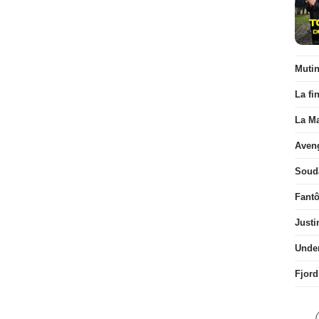
Muti
La fi
La Ma
Aven
Soud
Fant
Justi
Unde
Fjord