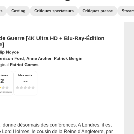
es
Casting
Critiques spectateurs
Critiques presse
Strea
de Guerre [4K Ultra HD + Blu-Ray-Édition
e]
llip Noyce
rrison Ford
,
Anne Archer
,
Patrick Bergin
iginal
Patriot Games
ateurs
Mes amis
,2
--
24 critiques
, donne désormais des conférences. A Londres, il est
e Lord Holmes, le cousin de la Reine d'Angleterre, par