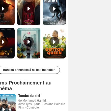
Les Silences de Riyad Bande-annonce VO STFR
Des Fleurs pour Tokyo Bande-annonce VO STFR
Cotton Queen Bande-annonce VO STFR
Bandes-annonces à ne pas manquer
lms Prochainement au
néma
Tombé du ciel
de Mohamed Hamidi
avec Ilyes Djadel, Josiane Balasko
Film - Comédie