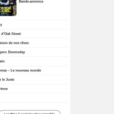
Bande-annonce
ny
n d’Oak Street
ison de nos rêves
gers: Doomsday
ain
ômas – Le nouveau monde
n le Juste
rtone