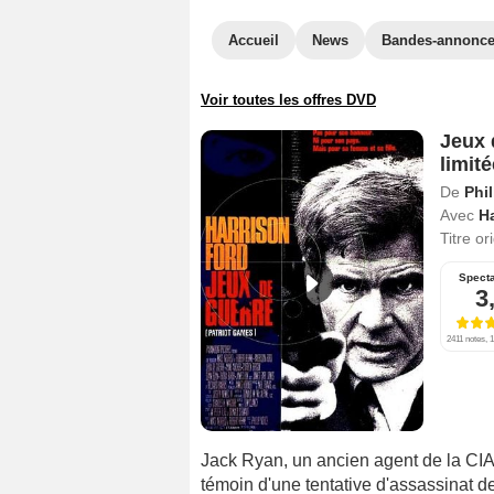
Accueil
News
Bandes-annonc
Voir toutes les offres DVD
Jeux 
limité
De
Phi
Avec
Ha
Titre or
Spect
3
2411 notes, 1
Jack Ryan, un ancien agent de la CIA
témoin d'une tentative d'assassinat d