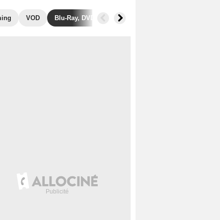
ming
VOD
Blu-Ray, DVD
Photos
Films similaires