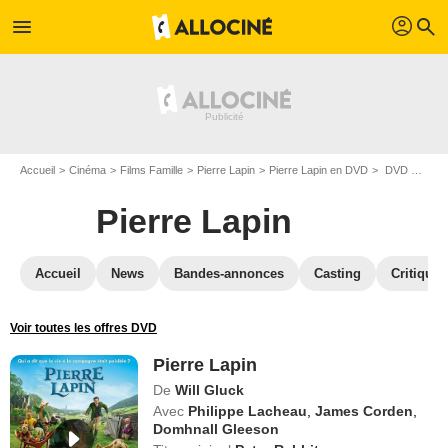
profil
menu
search
Accueil
Cinéma
Films Famille
Pierre Lapin
Pierre Lapin en DVD
DVD Pierre Lapin
Pierre Lapin
Accueil
News
Bandes-annonces
Casting
Critiques
Voir toutes les offres DVD
Pierre Lapin
De
Will Gluck
Avec
Philippe Lacheau
,
James Corden
,
Domhnall Gleeson