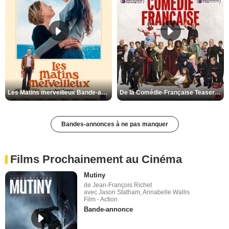
Les Matins merveilleux Bande-annonce VF
De la Comédie-Française Teaser VF
Bandes-annonces à ne pas manquer
Films Prochainement au Cinéma
Mutiny
de Jean-François Richet
avec Jason Statham, Annabelle Wallis
Film - Action
Bande-annonce