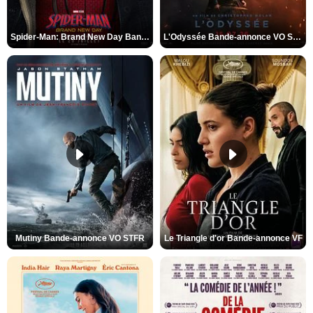
Spider-Man: Brand New Day Bande-annonce VO STFR
L'Odyssée Bande-annonce VO STFR
Mutiny Bande-annonce VO STFR
Le Triangle d'or Bande-annonce VF