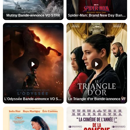
Mutiny Bande-annonce VO STFR
Spider-Man: Brand New Day Bande-annonce VO STFR
L'Odyssée Bande-annonce VO STFR
Le Triangle d'or Bande-annonce VF