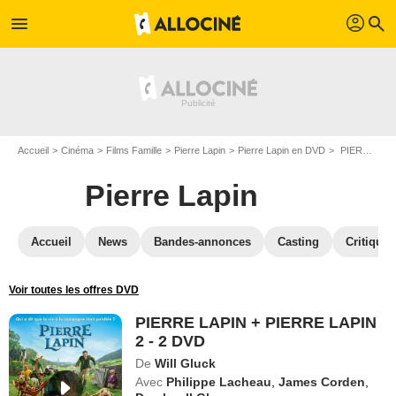
profil
menu
search
Accueil
Cinéma
Films Famille
Pierre Lapin
Pierre Lapin en DVD
PIERRE LAPIN + PIERRE LAPIN 2 - 2 DVD
Pierre Lapin
Accueil
News
Bandes-annonces
Casting
Critiques
Voir toutes les offres DVD
PIERRE LAPIN + PIERRE LAPIN
2 - 2 DVD
De
Will Gluck
Avec
Philippe Lacheau
,
James Corden
,