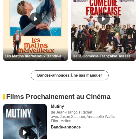
Les Matins merveilleux Bande-annonce VF
De la Comédie-Française Teaser VF
Bandes-annonces à ne pas manquer
Films Prochainement au Cinéma
Mutiny
de Jean-François Richet
avec Jason Statham, Annabelle Wallis
Film - Action
Bande-annonce