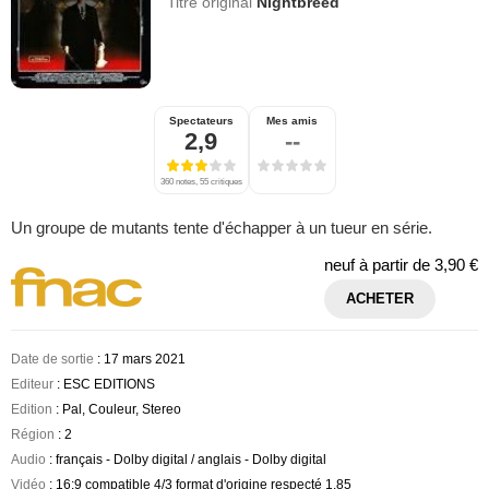
Titre original
Nightbreed
Spectateurs
Mes amis
2,9
--
360 notes, 55 critiques
Un groupe de mutants tente d'échapper à un tueur en série.
neuf à partir de
3,90 €
ACHETER
Date de sortie
: 17 mars 2021
Editeur
: ESC EDITIONS
Edition
: Pal, Couleur, Stereo
Région
: 2
Audio
: français - Dolby digital / anglais - Dolby digital
Vidéo
: 16:9 compatible 4/3 format d'origine respecté 1.85