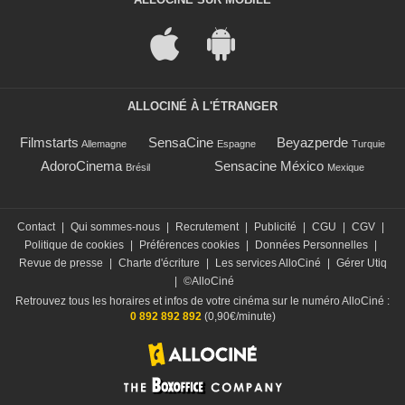
ALLOCINÉ À L'ÉTRANGER
Filmstarts
SensaCine
Beyazperde
Allemagne
Espagne
Turquie
AdoroCinema
Sensacine México
Brésil
Mexique
Contact
|
Qui sommes-nous
|
Recrutement
|
Publicité
|
CGU
|
CGV
|
Politique de cookies
|
Préférences cookies
|
Données Personnelles
|
Revue de presse
|
Charte d'écriture
|
Les services AlloCiné
|
Gérer Utiq
|
©AlloCiné
Retrouvez tous les horaires et infos de votre cinéma sur le numéro AlloCiné :
0 892 892 892
(0,90€/minute)