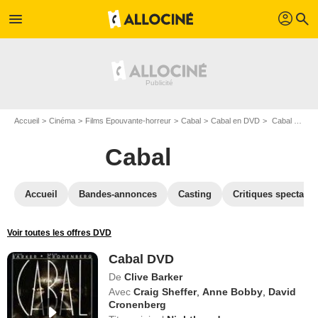
profil
menu
search
Accueil
Cinéma
Films Epouvante-horreur
Cabal
Cabal en DVD
Cabal DVD
Cabal
Accueil
Bandes-annonces
Casting
Critiques spectateu
Voir toutes les offres DVD
Cabal DVD
De
Clive Barker
Avec
Craig Sheffer
,
Anne Bobby
,
David
Cronenberg