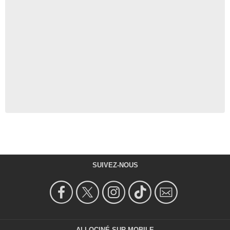
SUIVEZ-NOUS
ALLOCINÉ SUR MOBILE