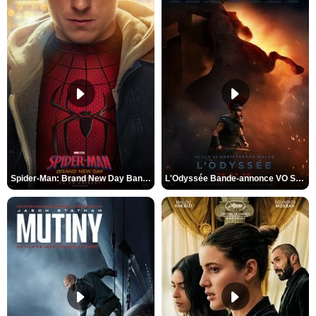
Spider-Man: Brand New Day Bande-annonce VO STFR
L'Odyssée Bande-annonce VO STFR