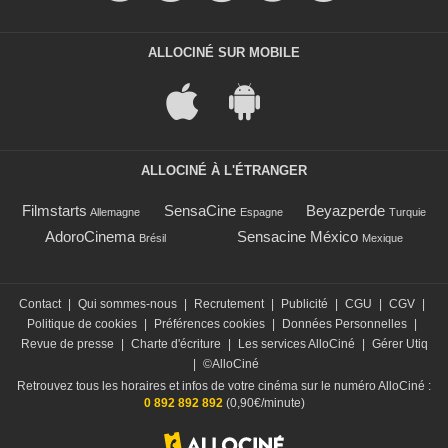
ALLOCINÉ SUR MOBILE
ALLOCINÉ À L'ÉTRANGER
Filmstarts
SensaCine
Beyazperde
Allemagne
Espagne
Turquie
AdoroCinema
Sensacine México
Brésil
Mexique
Contact
|
Qui sommes-nous
|
Recrutement
|
Publicité
|
CGU
|
CGV
|
Politique de cookies
|
Préférences cookies
|
Données Personnelles
|
Revue de presse
|
Charte d'écriture
|
Les services AlloCiné
|
Gérer Utiq
|
©AlloCiné
Retrouvez tous les horaires et infos de votre cinéma sur le numéro AlloCiné :
0 892 892 892
(0,90€/minute)