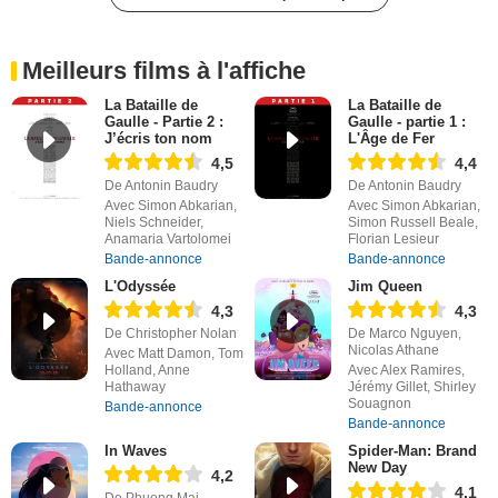
Meilleurs films à l'affiche
La Bataille de
La Bataille de
Gaulle - Partie 2 :
Gaulle - partie 1 :
J’écris ton nom
L'Âge de Fer
4,5
4,4
De Antonin Baudry
De Antonin Baudry
Avec Simon Abkarian,
Avec Simon Abkarian,
Niels Schneider,
Simon Russell Beale,
Anamaria Vartolomei
Florian Lesieur
Bande-annonce
Bande-annonce
L'Odyssée
Jim Queen
4,3
4,3
De Christopher Nolan
De Marco Nguyen,
Nicolas Athane
Avec Matt Damon, Tom
Holland, Anne
Avec Alex Ramires,
Hathaway
Jérémy Gillet, Shirley
Souagnon
Bande-annonce
Bande-annonce
In Waves
Spider-Man: Brand
New Day
4,2
4,1