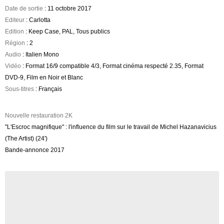
Date de sortie
: 11 octobre 2017
Editeur
: Carlotta
Edition
: Keep Case, PAL, Tous publics
Région
: 2
Audio
: Italien Mono
Vidéo
: Format 16/9 compatible 4/3, Format cinéma respecté 2.35, Format
DVD-9, Film en Noir et Blanc
Sous-titres
: Français
Nouvelle restauration 2K
"L'Escroc magnifique" : l'influence du film sur le travail de Michel Hazanavicius
(The Artist) (24')
Bande-annonce 2017