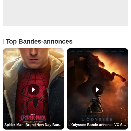
Top Bandes-annonces
Spider-Man: Brand New Day Bande-annonce VO STFR
L'Odyssée Bande-annonce VO STFR