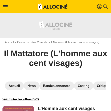
profil
menu
search
Accueil
Cinéma
Films Comédie
Il Mattatore (L'homme aux cent visages)
Il Mat
Il Mattatore (L'homme aux
cent visages)
Accueil
News
Bandes-annonces
Casting
Critiques
Voir toutes les offres DVD
L'Homme aux cent visages