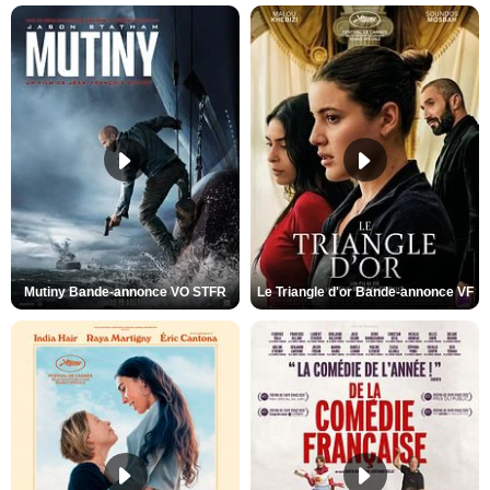
Mutiny Bande-annonce VO STFR
Le Triangle d'or Bande-annonce VF