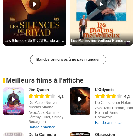
Les Silences de Riyad Bande-annonce VO STFR
Les Matins merveilleux Bande-annonce VF
Bandes-annonces à ne pas manquer
Meilleurs films à l'affiche
Jim Queen
L'Odyssée
4,1
4,1
De Marco Nguyen,
De Christopher Nolan
Nicolas Athane
Avec Matt Damon, Tom
Avec Alex Ramires,
Holland, Anne
Jérémy Gillet, Shirley
Hathaway
Souagnon
Bande-annonce
Bande-annonce
De la Comédie-
Obsession