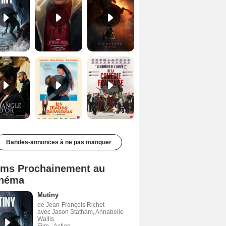
Le Triangle d'or Bande-annonce VF
Les Matins merveilleux Bande-annonce VF
De la Comédie-Française Teaser VF
Bandes-annonces à ne pas manquer
lms Prochainement au
néma
Mutiny
de Jean-François Richet
avec Jason Statham, Annabelle
Wallis