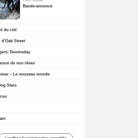
Film - Action
Bande-annonce
 du ciel
n d’Oak Street
gers: Doomsday
ison de nos rêves
ômas – Le nouveau monde
og Stars
icus
ain