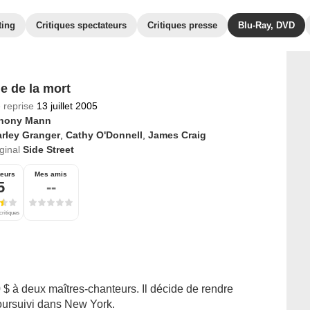
ting
Critiques spectateurs
Critiques presse
Blu-Ray, DVD
e de la mort
 reprise
13 juillet 2005
hony Mann
rley Granger
,
Cathy O'Donnell
,
James Craig
iginal
Side Street
teurs
Mes amis
5
--
critiques
$ à deux maîtres-chanteurs. Il décide de rendre
poursuivi dans New York.