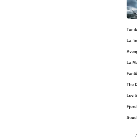
Tombé
La fi
Aven
La Ma
Fant
The D
Levit
Fjord
Soud