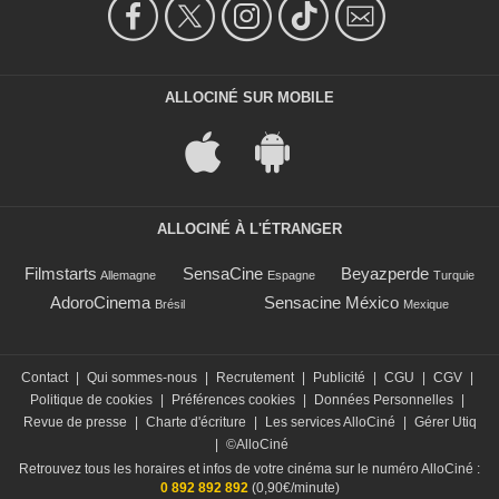
ALLOCINÉ SUR MOBILE
ALLOCINÉ À L'ÉTRANGER
Filmstarts
SensaCine
Beyazperde
Allemagne
Espagne
Turquie
AdoroCinema
Sensacine México
Brésil
Mexique
Contact
|
Qui sommes-nous
|
Recrutement
|
Publicité
|
CGU
|
CGV
|
Politique de cookies
|
Préférences cookies
|
Données Personnelles
|
Revue de presse
|
Charte d'écriture
|
Les services AlloCiné
|
Gérer Utiq
|
©AlloCiné
Retrouvez tous les horaires et infos de votre cinéma sur le numéro AlloCiné :
0 892 892 892
(0,90€/minute)