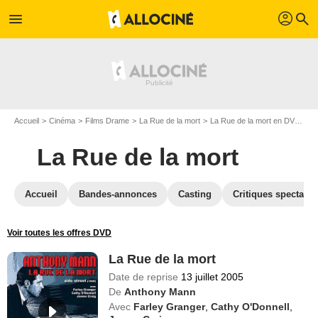
profil
menu
search
Accueil
Cinéma
Films Drame
La Rue de la mort
La Rue de la mort en DVD
DV
La Rue de la mort
Accueil
Bandes-annonces
Casting
Critiques spectateu
Voir toutes les offres DVD
La Rue de la mort
Date de reprise
13 juillet 2005
De
Anthony Mann
Avec
Farley Granger
,
Cathy O'Donnell
,