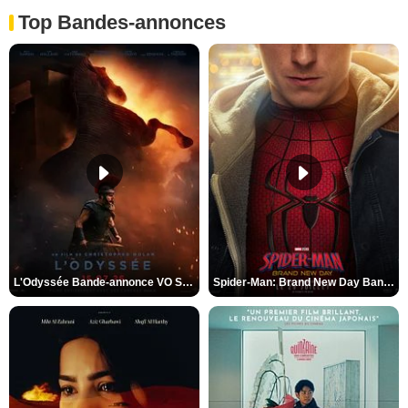
Top Bandes-annonces
L'Odyssée Bande-annonce VO STFR
Spider-Man: Brand New Day Bande-annonce VO STFR