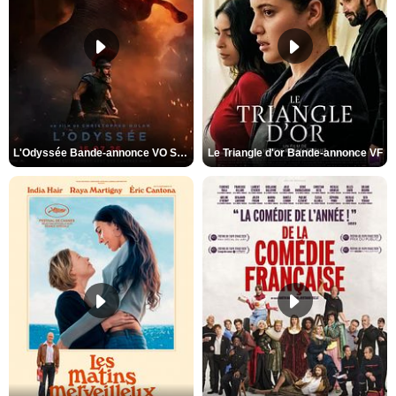
L'Odyssée Bande-annonce VO STFR
Le Triangle d'or Bande-annonce VF