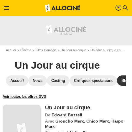
profil
menu
search
Accueil
Cinéma
Films Comédie
Un Jour au cirque
Un Jour au cirque en DVD
Un Jour au cirque
Accueil
News
Casting
Critiques spectateurs
Blu-R
Voir toutes les offres DVD
Un Jour au cirque
De
Edward Buzzell
Avec
Groucho Marx
,
Chico Marx
,
Harpo
Marx