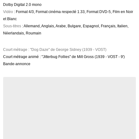
Dolby Digital 2.0 mono
Vidéo
: Format 4/3, Format cinéma respecté 1.33, Format DVD-5, Film en Noir
et Blanc
Sous-titres
: Allemand, Anglais, Arabe, Bulgare, Espagnol, Français, Italien,
Néerlandais, Roumain
Court métrage : "Dog Daze" de George Sidney (1939 - VOST)
Court métrage animé : "Jitterbug Follies" de Milt Gross (1939 - VOST - 9')
Bande-annonce