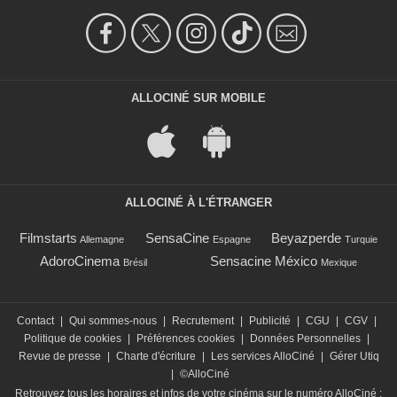
ALLOCINÉ SUR MOBILE
ALLOCINÉ À L'ÉTRANGER
Filmstarts
SensaCine
Beyazperde
Allemagne
Espagne
Turquie
AdoroCinema
Sensacine México
Brésil
Mexique
Contact
|
Qui sommes-nous
|
Recrutement
|
Publicité
|
CGU
|
CGV
|
Politique de cookies
|
Préférences cookies
|
Données Personnelles
|
Revue de presse
|
Charte d'écriture
|
Les services AlloCiné
|
Gérer Utiq
|
©AlloCiné
Retrouvez tous les horaires et infos de votre cinéma sur le numéro AlloCiné :