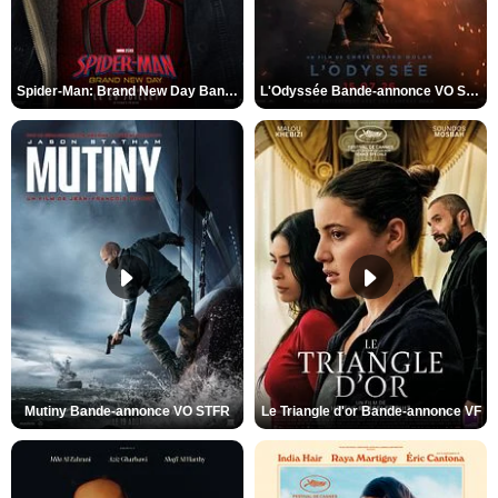
Spider-Man: Brand New Day Bande-annonce VO STFR
L'Odyssée Bande-annonce VO STFR
Mutiny Bande-annonce VO STFR
Le Triangle d'or Bande-annonce VF