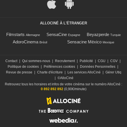
ALLOCINÉ À L'ÉTRANGER
Filmstarts
SensaCine
Beyazperde
Allemagne
Espagne
Turquie
AdoroCinema
Sensacine México
Brésil
Mexique
Contact
|
Qui sommes-nous
|
Recrutement
|
Publicité
|
CGU
|
CGV
|
Politique de cookies
|
Préférences cookies
|
Données Personnelles
|
Revue de presse
|
Charte d'écriture
|
Les services AlloCiné
|
Gérer Utiq
|
©AlloCiné
Retrouvez tous les horaires et infos de votre cinéma sur le numéro AlloCiné :
0 892 892 892
(0,90€/minute)