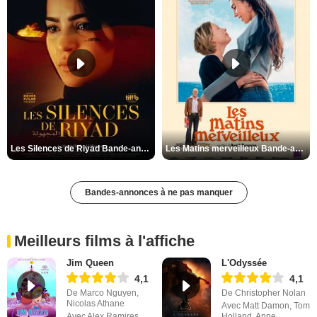
Les Silences de Riyad Bande-annonce VO STFR
Les Matins merveilleux Bande-annonce VF
Bandes-annonces à ne pas manquer
Meilleurs films à l'affiche
Jim Queen
L'Odyssée
4,1
4,1
De Marco Nguyen,
De Christopher Nolan
Nicolas Athane
Avec Matt Damon, Tom
Avec Alex Ramires,
Holland, Anne