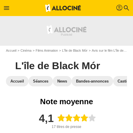
profil
menu
search
Accueil
Cinéma
Films Animation
L'île de Black Mór
Avis sur le film L'île de Black Mór
L'île de Black Mór
Accueil
Séances
News
Bandes-annonces
Casting
Note moyenne
4,1
17 titres de presse