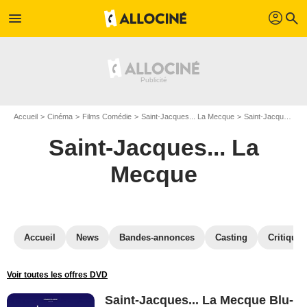
profil
menu
search
Accueil
Cinéma
Films Comédie
Saint-Jacques... La Mecque
Saint-Jacques... La Mecque en Blu Ray
Saint-Jacques... La
Mecque
Accueil
News
Bandes-annonces
Casting
Critiques
Voir toutes les offres DVD
Saint-Jacques... La Mecque Blu-