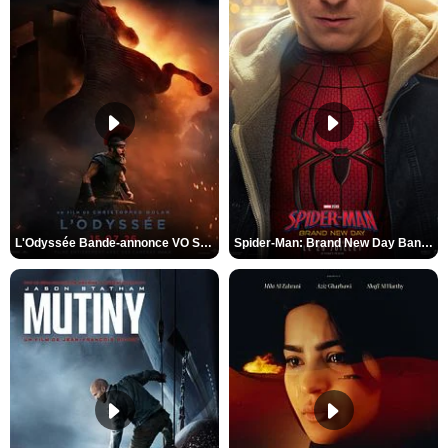
L'Odyssée Bande-annonce VO STFR
Spider-Man: Brand New Day Bande-annonce VO STFR