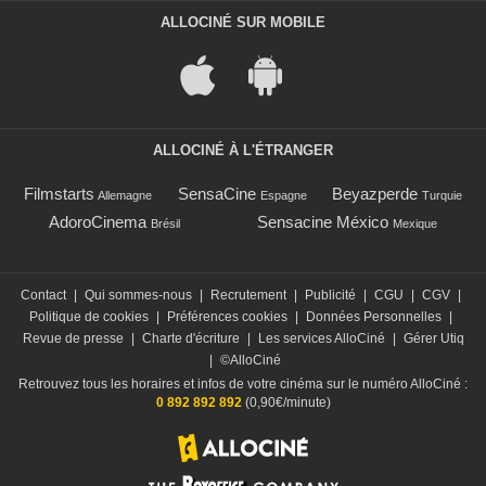
ALLOCINÉ SUR MOBILE
ALLOCINÉ À L'ÉTRANGER
Filmstarts
SensaCine
Beyazperde
Allemagne
Espagne
Turquie
AdoroCinema
Sensacine México
Brésil
Mexique
Contact
|
Qui sommes-nous
|
Recrutement
|
Publicité
|
CGU
|
CGV
|
Politique de cookies
|
Préférences cookies
|
Données Personnelles
|
Revue de presse
|
Charte d'écriture
|
Les services AlloCiné
|
Gérer Utiq
|
©AlloCiné
Retrouvez tous les horaires et infos de votre cinéma sur le numéro AlloCiné :
0 892 892 892
(0,90€/minute)