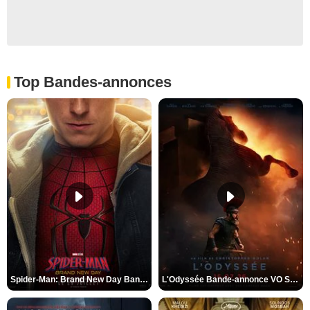
Top Bandes-annonces
Spider-Man: Brand New Day Bande-annonce VO STFR
L'Odyssée Bande-annonce VO STFR