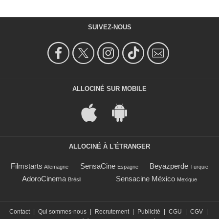
SUIVEZ-NOUS
ALLOCINÉ SUR MOBILE
ALLOCINÉ À L'ÉTRANGER
Filmstarts
SensaCine
Beyazperde
Allemagne
Espagne
Turquie
AdoroCinema
Sensacine México
Brésil
Mexique
Contact
|
Qui sommes-nous
|
Recrutement
|
Publicité
|
CGU
|
CGV
|