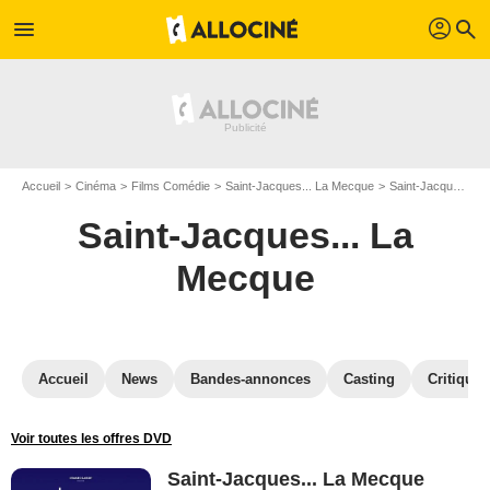
profil
menu
search
Accueil
Cinéma
Films Comédie
Saint-Jacques... La Mecque
Saint-Jacques... La Mecque en Blu Ray
Saint-Jacques... La
Mecque
Accueil
News
Bandes-annonces
Casting
Critiques
Voir toutes les offres DVD
Saint-Jacques... La Mecque