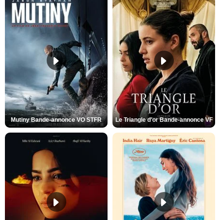
Mutiny Bande-annonce VO STFR
Le Triangle d'or Bande-annonce VF