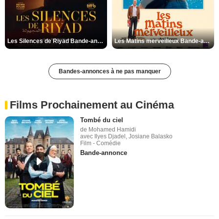
Les Silences de Riyad Bande-annonce VO STFR
Les Matins merveilleux Bande-annonce VF
Bandes-annonces à ne pas manquer
Films Prochainement au Cinéma
Tombé du ciel
de Mohamed Hamidi
avec Ilyes Djadel, Josiane Balasko
Film - Comédie
Bande-annonce