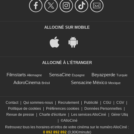
ALLOCINÉ SUR MOBILE
ALLOCINÉ À L'ÉTRANGER
Filmstarts
SensaCine
Beyazperde
Allemagne
Espagne
Turquie
AdoroCinema
Sensacine México
Brésil
Mexique
Contact
|
Qui sommes-nous
|
Recrutement
|
Publicité
|
CGU
|
CGV
|
Politique de cookies
|
Préférences cookies
|
Données Personnelles
|
Revue de presse
|
Charte d'écriture
|
Les services AlloCiné
|
Gérer Utiq
|
©AlloCiné
Retrouvez tous les horaires et infos de votre cinéma sur le numéro AlloCiné :
0 892 892 892
(0,90€/minute)