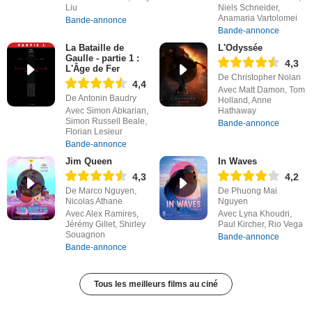
Liu
Niels Schneider,
Anamaria Vartolomei
Bande-annonce
Bande-annonce
La Bataille de
L'Odyssée
Gaulle - partie 1 :
4,3
L'Âge de Fer
De Christopher Nolan
4,4
Avec Matt Damon, Tom
De Antonin Baudry
Holland, Anne
Avec Simon Abkarian,
Hathaway
Simon Russell Beale,
Bande-annonce
Florian Lesieur
Bande-annonce
Jim Queen
In Waves
4,3
4,2
De Marco Nguyen,
De Phuong Mai
Nicolas Athane
Nguyen
Avec Alex Ramires,
Avec Lyna Khoudri,
Jérémy Gillet, Shirley
Paul Kircher, Rio Vega
Souagnon
Bande-annonce
Bande-annonce
Tous les meilleurs films au ciné