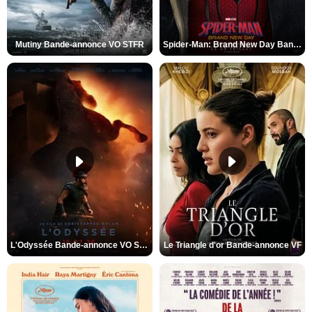
Mutiny Bande-annonce VO STFR
Spider-Man: Brand New Day Bande-annonce VO STFR
L'Odyssée Bande-annonce VO STFR
Le Triangle d'or Bande-annonce VF