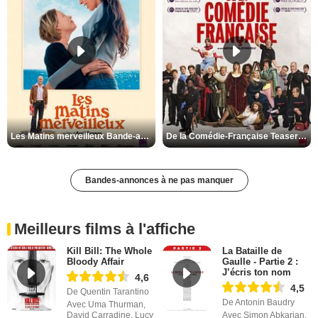
Les Matins merveilleux Bande-annonce VF
De la Comédie-Française Teaser VF
Bandes-annonces à ne pas manquer
Meilleurs films à l'affiche
Kill Bill: The Whole
La Bataille de
Bloody Affair
Gaulle - Partie 2 :
J’écris ton nom
4,6
4,5
De Quentin Tarantino
De Antonin Baudry
Avec Uma Thurman,
David Carradine, Lucy
Avec Simon Abkarian,