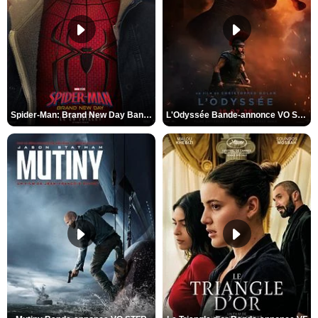
Spider-Man: Brand New Day Bande-annonce VO STFR
L'Odyssée Bande-annonce VO STFR