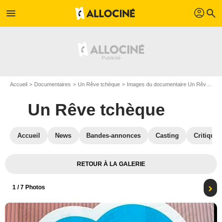
profil
menu
search
Accueil
Documentaires
Un Rêve tchèque
Images du documentaire Un Rêve tchèque
Un Rêve tchèque
Accueil
News
Bandes-annonces
Casting
Critiques
RETOUR À LA GALERIE
1
/ 7 Photos