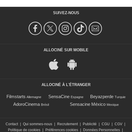
SUIVEZ-NOUS
ALLOCINÉ SUR MOBILE
ALLOCINÉ À L'ÉTRANGER
Filmstarts
SensaCine
Beyazperde
Allemagne
Espagne
Turquie
AdoroCinema
Sensacine México
Brésil
Mexique
Contact
|
Qui sommes-nous
|
Recrutement
|
Publicité
|
CGU
|
CGV
|
Politique de cookies
|
Préférences cookies
|
Données Personnelles
|