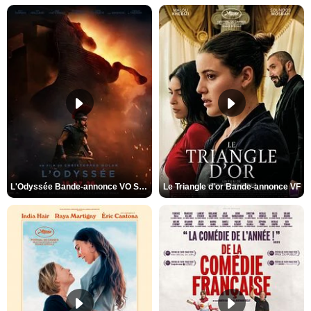
L'Odyssée Bande-annonce VO STFR
Le Triangle d'or Bande-annonce VF