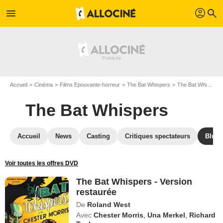
profil
menu
search
Accueil
Cinéma
Films Epouvante-horreur
The Bat Whispers
The Bat Whispers en DVD
The Bat Whispers
Accueil
News
Casting
Critiques spectateurs
Blu-R
Voir toutes les offres DVD
The Bat Whispers - Version
restaurée
De
Roland West
Avec
Chester Morris
,
Una Merkel
,
Richard