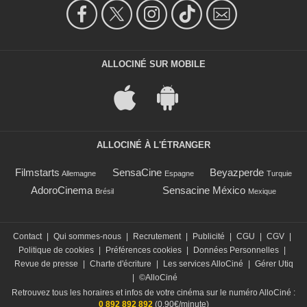
ALLOCINÉ SUR MOBILE
ALLOCINÉ À L'ÉTRANGER
Filmstarts
SensaCine
Beyazperde
Allemagne
Espagne
Turquie
AdoroCinema
Sensacine México
Brésil
Mexique
Contact
|
Qui sommes-nous
|
Recrutement
|
Publicité
|
CGU
|
CGV
|
Politique de cookies
|
Préférences cookies
|
Données Personnelles
|
Revue de presse
|
Charte d'écriture
|
Les services AlloCiné
|
Gérer Utiq
|
©AlloCiné
Retrouvez tous les horaires et infos de votre cinéma sur le numéro AlloCiné :
0 892 892 892
(0,90€/minute)