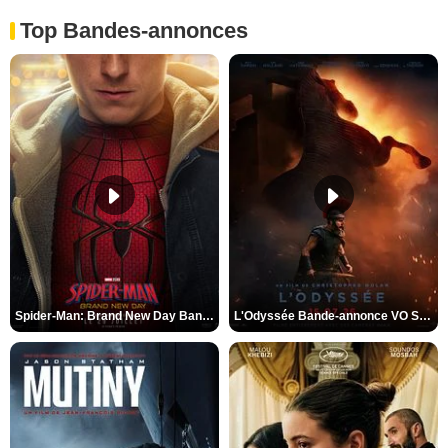
Top Bandes-annonces
Spider-Man: Brand New Day Bande-annonce VO STFR
L'Odyssée Bande-annonce VO STFR