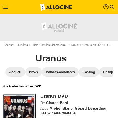
profil
menu
search
Accueil
Cinéma
Films Comédie dramatique
Uranus
Uranus en DVD
Uranus DVD
Uranus
Accueil
News
Bandes-annonces
Casting
Critiques
Voir toutes les offres DVD
Uranus DVD
De
Claude Berri
Avec
Michel Blanc
,
Gérard Depardieu
,
Jean-Pierre Marielle