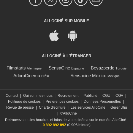
ALLOCINÉ SUR MOBILE
ALLOCINÉ À L'ÉTRANGER
Filmstarts
SensaCine
Beyazperde
Allemagne
Espagne
Turquie
AdoroCinema
Sensacine México
Brésil
Mexique
Contact
|
Qui sommes-nous
|
Recrutement
|
Publicité
|
CGU
|
CGV
|
Politique de cookies
|
Préférences cookies
|
Données Personnelles
|
Revue de presse
|
Charte d'écriture
|
Les services AlloCiné
|
Gérer Utiq
|
©AlloCiné
Retrouvez tous les horaires et infos de votre cinéma sur le numéro AlloCiné :
0 892 892 892
(0,90€/minute)