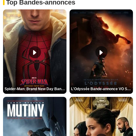
Top Bandes-annonces
Spider-Man: Brand New Day Bande-annonce VO STFR
L'Odyssée Bande-annonce VO STFR