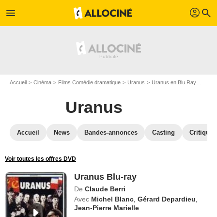
profil
menu
search
Accueil
Cinéma
Films Comédie dramatique
Uranus
Uranus en Blu Ray
Uranu
Uranus
Accueil
News
Bandes-annonces
Casting
Critiques
Voir toutes les offres DVD
Uranus Blu-ray
De
Claude Berri
Avec
Michel Blanc
,
Gérard Depardieu
,
Jean-Pierre Marielle