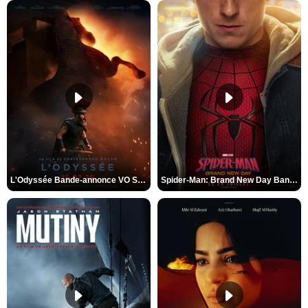
L'Odyssée Bande-annonce VO STFR
Spider-Man: Brand New Day Bande-annonce VO STFR