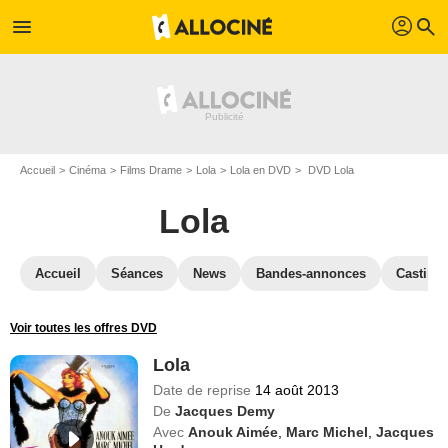
profil
menu
search
Accueil
Cinéma
Films Drame
Lola
Lola en DVD
DVD Lola
Lola
Accueil
Séances
News
Bandes-annonces
Casting
Voir toutes les offres DVD
Lola
Date de reprise
14 août 2013
De
Jacques Demy
Avec
Anouk Aimée
,
Marc Michel
,
Jacques