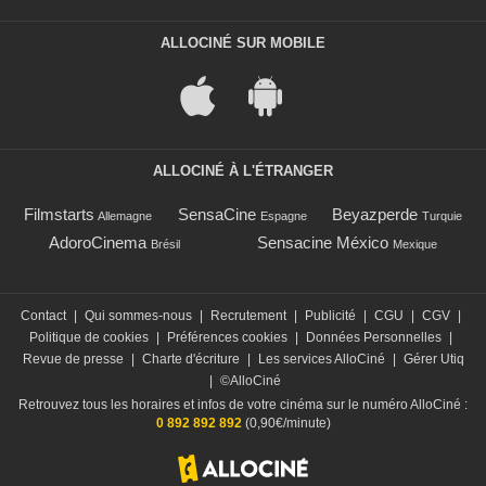
ALLOCINÉ SUR MOBILE
ALLOCINÉ À L'ÉTRANGER
Filmstarts
SensaCine
Beyazperde
Allemagne
Espagne
Turquie
AdoroCinema
Sensacine México
Brésil
Mexique
Contact
|
Qui sommes-nous
|
Recrutement
|
Publicité
|
CGU
|
CGV
|
Politique de cookies
|
Préférences cookies
|
Données Personnelles
|
Revue de presse
|
Charte d'écriture
|
Les services AlloCiné
|
Gérer Utiq
|
©AlloCiné
Retrouvez tous les horaires et infos de votre cinéma sur le numéro AlloCiné :
0 892 892 892
(0,90€/minute)