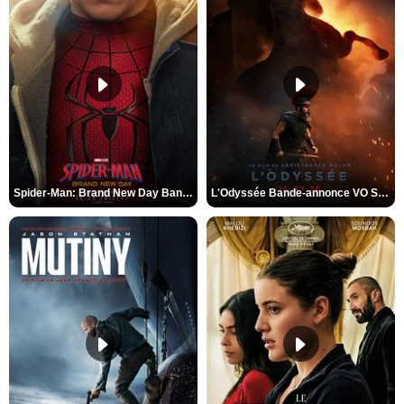
Spider-Man: Brand New Day Bande-annonce VO STFR
L'Odyssée Bande-annonce VO STFR