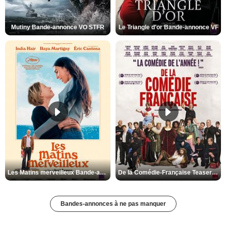
Mutiny Bande-annonce VO STFR
Le Triangle d'or Bande-annonce VF
Les Matins merveilleux Bande-annonce VF
De la Comédie-Française Teaser VF
Bandes-annonces à ne pas manquer