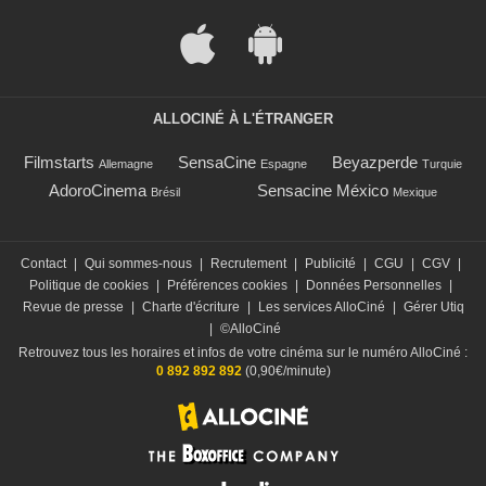
ALLOCINÉ À L'ÉTRANGER
Filmstarts
SensaCine
Beyazperde
Allemagne
Espagne
Turquie
AdoroCinema
Sensacine México
Brésil
Mexique
Contact
|
Qui sommes-nous
|
Recrutement
|
Publicité
|
CGU
|
CGV
|
Politique de cookies
|
Préférences cookies
|
Données Personnelles
|
Revue de presse
|
Charte d'écriture
|
Les services AlloCiné
|
Gérer Utiq
|
©AlloCiné
Retrouvez tous les horaires et infos de votre cinéma sur le numéro AlloCiné :
0 892 892 892
(0,90€/minute)