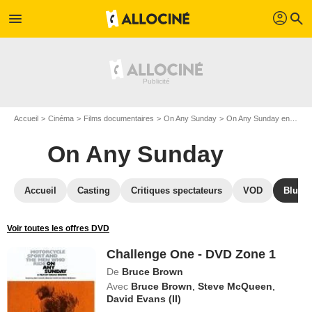
profil
menu
search
Accueil
Cinéma
Films documentaires
On Any Sunday
On Any Sunday en DVD
On Any Sunday
Accueil
Casting
Critiques spectateurs
VOD
Blu-Ra
Voir toutes les offres DVD
Challenge One - DVD Zone 1
De
Bruce Brown
Avec
Bruce Brown
,
Steve McQueen
,
David Evans (II)