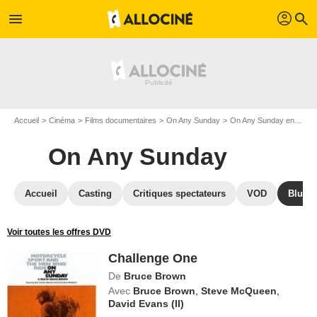
profil
menu
search
Accueil
Cinéma
Films documentaires
On Any Sunday
On Any Sunday en DVD
On Any Sunday
Accueil
Casting
Critiques spectateurs
VOD
Blu-Ra
Voir toutes les offres DVD
Challenge One
De
Bruce Brown
Avec
Bruce Brown
,
Steve McQueen
,
David Evans (II)