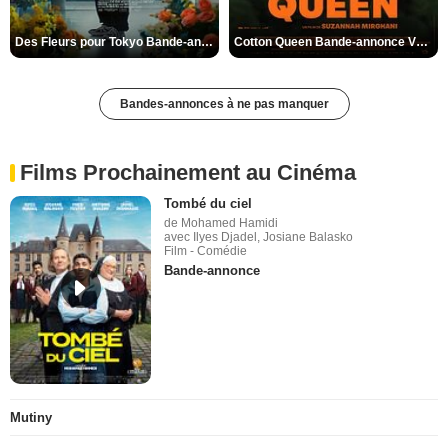
Des Fleurs pour Tokyo Bande-annonce VO STFR
Cotton Queen Bande-annonce VO STFR
Bandes-annonces à ne pas manquer
Films Prochainement au Cinéma
Tombé du ciel
de Mohamed Hamidi
avec Ilyes Djadel, Josiane Balasko
Film - Comédie
Bande-annonce
Mutiny