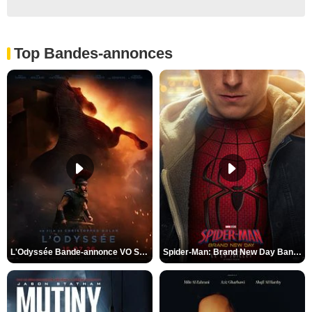
Top Bandes-annonces
L'Odyssée Bande-annonce VO STFR
Spider-Man: Brand New Day Bande-annonce VO STFR