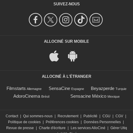
SUIVEZ-NOUS
ALLOCINÉ SUR MOBILE
ALLOCINÉ À L'ÉTRANGER
Filmstarts
SensaCine
Beyazperde
Allemagne
Espagne
Turquie
AdoroCinema
Sensacine México
Brésil
Mexique
Contact
|
Qui sommes-nous
|
Recrutement
|
Publicité
|
CGU
|
CGV
|
Politique de cookies
|
Préférences cookies
|
Données Personnelles
|
Revue de presse
|
Charte d'écriture
|
Les services AlloCiné
|
Gérer Utiq