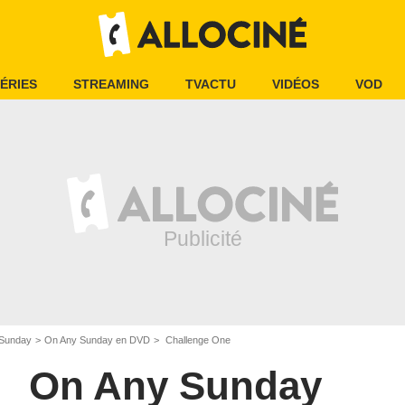
ÉRIES
STREAMING
TVACTU
VIDÉOS
VOD
Sunday
On Any Sunday en DVD
Challenge One
On Any Sunday