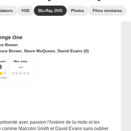
tateurs
VOD
Blu-Ray, DVD
Photos
Films similaires
enge One
ce Brown
ruce Brown
,
Steve McQueen
,
David Evans (II)
eurs
Mes amis
9
--
ritiques
ésente avec passion l'histoire de la moto et les
ue comme Malcolm Smith et David Evans sans oublier