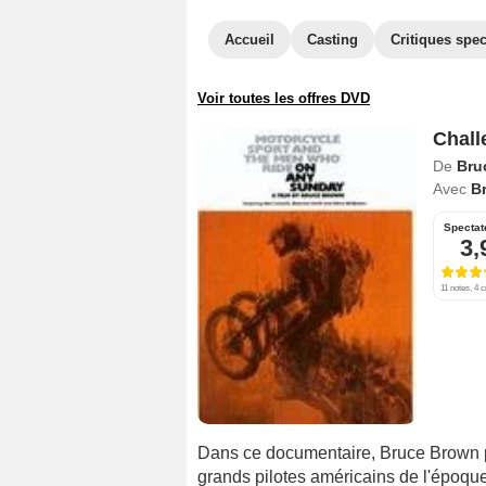
Accueil
Casting
Critiques spec
Voir toutes les offres DVD
Chall
De
Bru
Avec
B
Spectat
3,
11 notes, 4 c
Dans ce documentaire, Bruce Brown pr
grands pilotes américains de l'époq