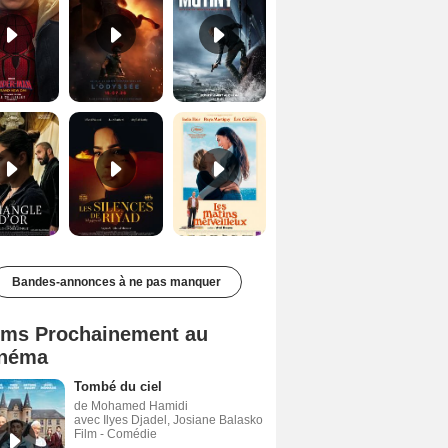
Le Triangle d'or Bande-annonce VF
Les Silences de Riyad Bande-annonce VO STFR
Les Matins merveilleux Bande-annonce VF
Bandes-annonces à ne pas manquer
lms Prochainement au
néma
Tombé du ciel
de Mohamed Hamidi
avec Ilyes Djadel, Josiane Balasko
Film - Comédie