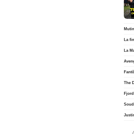
Muti
La fi
La Ma
Aven
Fant
The D
Fjord
Soud
Justi