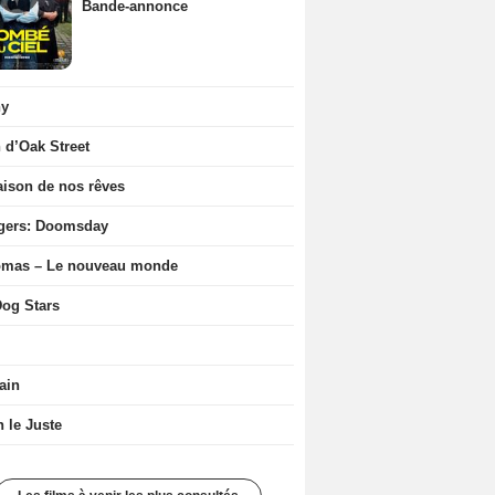
Bande-annonce
ny
n d’Oak Street
ison de nos rêves
gers: Doomsday
ômas – Le nouveau monde
og Stars
ain
n le Juste