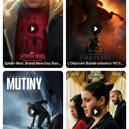
Spider-Man: Brand New Day Bande-annonce VO STFR
L'Odyssée Bande-annonce VO STFR