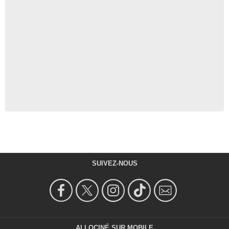
SUIVEZ-NOUS
ALLOCINÉ SUR MOBILE