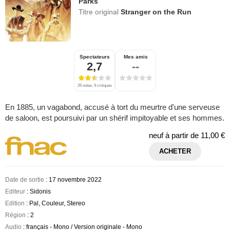
Parks
Titre original
Stranger on the Run
Spectateurs
Mes amis
2,7
--
26 notes, 9 critiques
En 1885, un vagabond, accusé à tort du meurtre d'une serveuse
de saloon, est poursuivi par un shérif impitoyable et ses hommes.
neuf à partir de
11,00 €
ACHETER
Date de sortie
: 17 novembre 2022
Editeur
: Sidonis
Edition
: Pal, Couleur, Stereo
Région
: 2
Audio
: français - Mono / Version originale - Mono