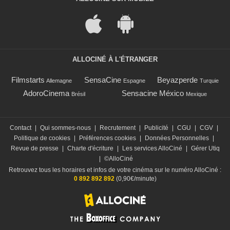
ALLOCINÉ À L'ÉTRANGER
Filmstarts
SensaCine
Beyazperde
Allemagne
Espagne
Turquie
AdoroCinema
Sensacine México
Brésil
Mexique
Contact
|
Qui sommes-nous
|
Recrutement
|
Publicité
|
CGU
|
CGV
|
Politique de cookies
|
Préférences cookies
|
Données Personnelles
|
Revue de presse
|
Charte d'écriture
|
Les services AlloCiné
|
Gérer Utiq
|
©AlloCiné
Retrouvez tous les horaires et infos de votre cinéma sur le numéro AlloCiné :
0 892 892 892
(0,90€/minute)