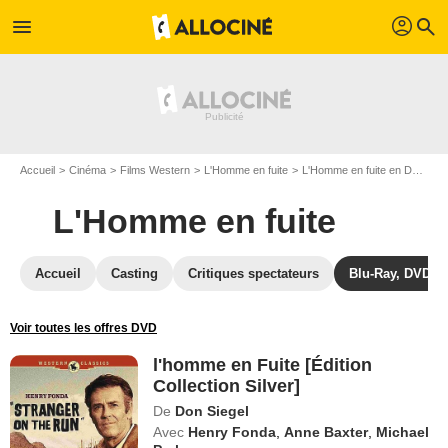
profil
menu
search
Accueil
Cinéma
Films Western
L'Homme en fuite
L'Homme en fuite en DVD
l
L'Homme en fuite
Accueil
Casting
Critiques spectateurs
Blu-Ray, DVD
Voir toutes les offres DVD
l'homme en Fuite [Édition
Collection Silver]
De
Don Siegel
Avec
Henry Fonda
,
Anne Baxter
,
Michael