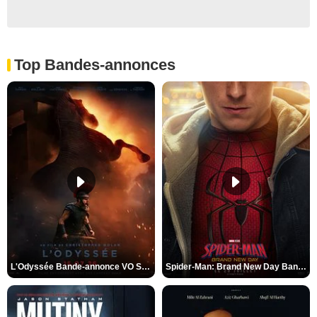
Top Bandes-annonces
L'Odyssée Bande-annonce VO STFR
Spider-Man: Brand New Day Bande-annonce VO STFR