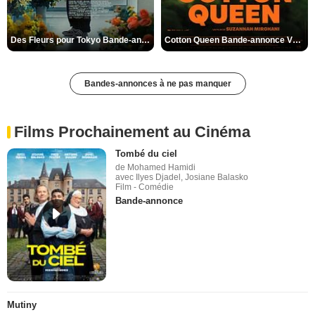
Des Fleurs pour Tokyo Bande-annonce VO STFR
Cotton Queen Bande-annonce VO STFR
Bandes-annonces à ne pas manquer
Films Prochainement au Cinéma
Tombé du ciel
de Mohamed Hamidi
avec Ilyes Djadel, Josiane Balasko
Film - Comédie
Bande-annonce
Mutiny