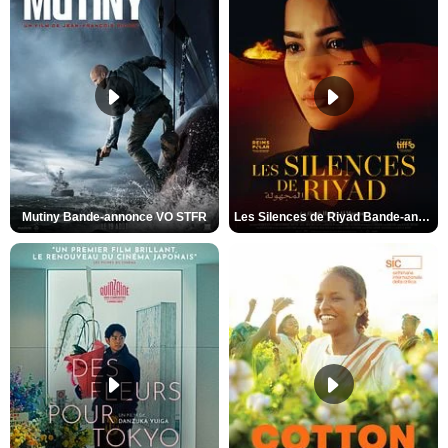
Mutiny Bande-annonce VO STFR
Les Silences de Riyad Bande-annonce VO STFR