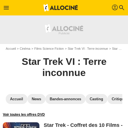
profil
menu
search
Accueil
Cinéma
Films Science Fiction
Star Trek VI : Terre inconnue
Star Trek VI : Terre inconnue en Blu Ray
Star Trek VI : Terre
inconnue
Accueil
News
Bandes-annonces
Casting
Critiques
Voir toutes les offres DVD
Star Trek - Coffret des 10 Films -