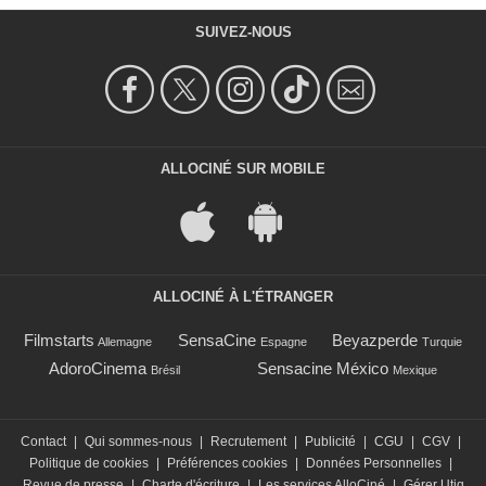
SUIVEZ-NOUS
ALLOCINÉ SUR MOBILE
ALLOCINÉ À L'ÉTRANGER
Filmstarts
SensaCine
Beyazperde
Allemagne
Espagne
Turquie
AdoroCinema
Sensacine México
Brésil
Mexique
Contact
|
Qui sommes-nous
|
Recrutement
|
Publicité
|
CGU
|
CGV
|
Politique de cookies
|
Préférences cookies
|
Données Personnelles
|
Revue de presse
|
Charte d'écriture
|
Les services AlloCiné
|
Gérer Utiq