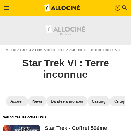
profil
menu
search
Accueil
Cinéma
Films Science Fiction
Star Trek VI : Terre inconnue
Star Trek VI : Terre inconnue en Blu Ray
Star Trek VI : Terre
inconnue
Accueil
News
Bandes-annonces
Casting
Critiques
Voir toutes les offres DVD
Star Trek - Coffret 50ème