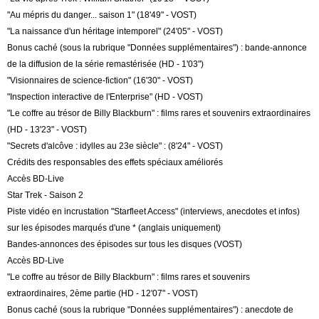
"Au mépris du danger... saison 1" (18'49" - VOST)
"La naissance d'un héritage intemporel" (24'05" - VOST)
Bonus caché (sous la rubrique "Données supplémentaires") : bande-annonce
de la diffusion de la série remastérisée (HD - 1'03")
"Visionnaires de science-fiction" (16'30" - VOST)
"Inspection interactive de l'Enterprise" (HD - VOST)
"Le coffre au trésor de Billy Blackburn" : films rares et souvenirs extraordinaires
(HD - 13'23" - VOST)
"Secrets d'alcôve : idylles au 23e siècle" : (8'24" - VOST)
Crédits des responsables des effets spéciaux améliorés
Accès BD-Live
Star Trek - Saison 2
Piste vidéo en incrustation "Starfleet Access" (interviews, anecdotes et infos)
sur les épisodes marqués d'une * (anglais uniquement)
Bandes-annonces des épisodes sur tous les disques (VOST)
Accès BD-Live
"Le coffre au trésor de Billy Blackburn" : films rares et souvenirs
extraordinaires, 2ème partie (HD - 12'07" - VOST)
Bonus caché (sous la rubrique "Données supplémentaires") : anecdote de