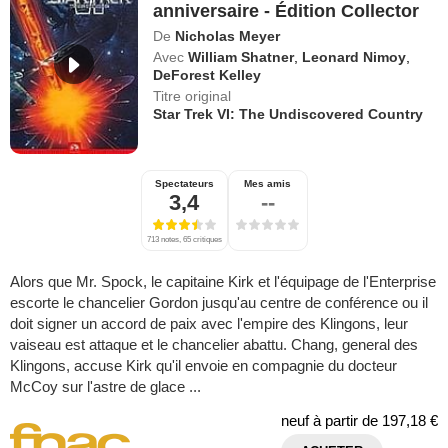
anniversaire - Édition Collector
De
Nicholas Meyer
Avec
William Shatner
,
Leonard Nimoy
,
DeForest Kelley
Titre original
Star Trek VI: The Undiscovered Country
Spectateurs
Mes amis
3,4
--
713 notes, 65 critiques
Alors que Mr. Spock, le capitaine Kirk et l'équipage de l'Enterprise
escorte le chancelier Gordon jusqu'au centre de conférence ou il
doit signer un accord de paix avec l'empire des Klingons, leur
vaiseau est attaque et le chancelier abattu. Chang, general des
Klingons, accuse Kirk qu'il envoie en compagnie du docteur
McCoy sur l'astre de glace ...
neuf à partir de
197,18 €