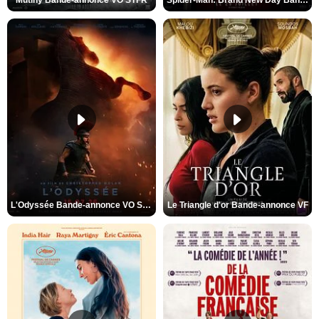
Mutiny Bande-annonce VO STFR
Spider-Man: Brand New Day Bande-annonce VO STFR
L'Odyssée Bande-annonce VO STFR
Le Triangle d'or Bande-annonce VF