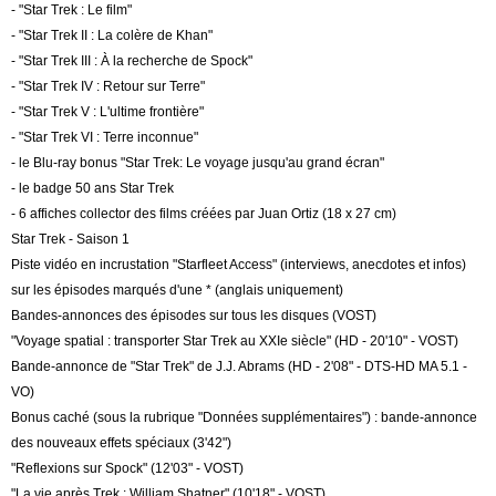
- "Star Trek : Le film"
- "Star Trek II : La colère de Khan"
- "Star Trek III : À la recherche de Spock"
- "Star Trek IV : Retour sur Terre"
- "Star Trek V : L'ultime frontière"
- "Star Trek VI : Terre inconnue"
- le Blu-ray bonus "Star Trek: Le voyage jusqu'au grand écran"
- le badge 50 ans Star Trek
- 6 affiches collector des films créées par Juan Ortiz (18 x 27 cm)
Star Trek - Saison 1
Piste vidéo en incrustation "Starfleet Access" (interviews, anecdotes et infos)
sur les épisodes marqués d'une * (anglais uniquement)
Bandes-annonces des épisodes sur tous les disques (VOST)
"Voyage spatial : transporter Star Trek au XXIe siècle" (HD - 20'10" - VOST)
Bande-annonce de "Star Trek" de J.J. Abrams (HD - 2'08" - DTS-HD MA 5.1 -
VO)
Bonus caché (sous la rubrique "Données supplémentaires") : bande-annonce
des nouveaux effets spéciaux (3'42")
"Reflexions sur Spock" (12'03" - VOST)
"La vie après Trek : William Shatner" (10'18" - VOST)