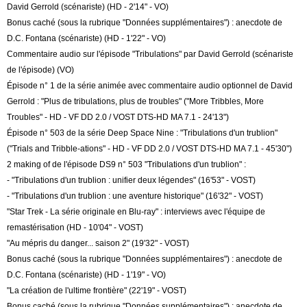
David Gerrold (scénariste) (HD - 2'14" - VO)
Bonus caché (sous la rubrique "Données supplémentaires") : anecdote de
D.C. Fontana (scénariste) (HD - 1'22" - VO)
Commentaire audio sur l'épisode "Tribulations" par David Gerrold (scénariste
de l'épisode) (VO)
Épisode n° 1 de la série animée avec commentaire audio optionnel de David
Gerrold : "Plus de tribulations, plus de troubles" ("More Tribbles, More
Troubles" - HD - VF DD 2.0 / VOST DTS-HD MA 7.1 - 24'13")
Épisode n° 503 de la série Deep Space Nine : "Tribulations d'un trublion"
("Trials and Tribble-ations" - HD - VF DD 2.0 / VOST DTS-HD MA 7.1 - 45'30")
2 making of de l'épisode DS9 n° 503 "Tribulations d'un trublion" :
- "Tribulations d'un trublion : unifier deux légendes" (16'53" - VOST)
- "Tribulations d'un trublion : une aventure historique" (16'32" - VOST)
"Star Trek - La série originale en Blu-ray" : interviews avec l'équipe de
remastérisation (HD - 10'04" - VOST)
"Au mépris du danger... saison 2" (19'32" - VOST)
Bonus caché (sous la rubrique "Données supplémentaires") : anecdote de
D.C. Fontana (scénariste) (HD - 1'19" - VO)
"La création de l'ultime frontière" (22'19" - VOST)
Bonus caché (sous la rubrique "Données supplémentaires") : anecdote de