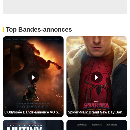
Top Bandes-annonces
L'Odyssée Bande-annonce VO STFR
Spider-Man: Brand New Day Bande-annonce VO STFR