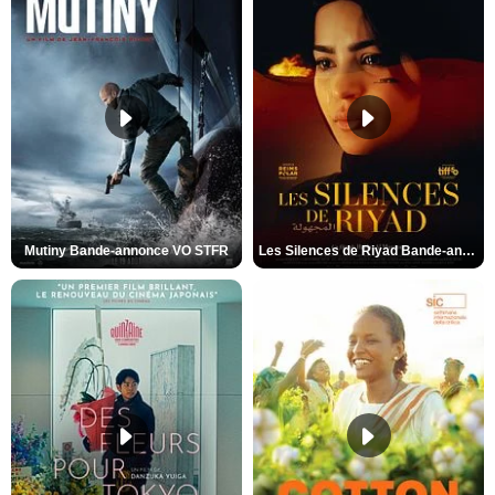
Mutiny Bande-annonce VO STFR
Les Silences de Riyad Bande-annonce VO STFR