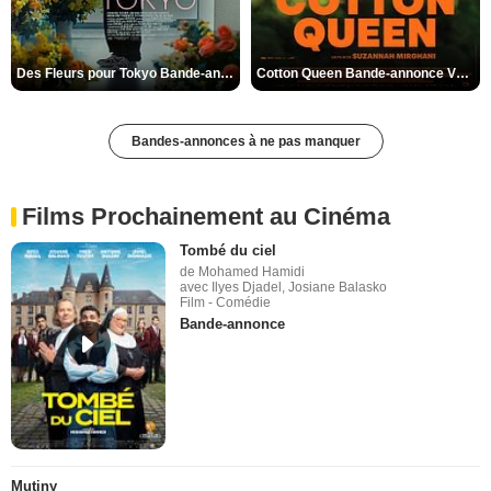
Des Fleurs pour Tokyo Bande-annonce VO STFR
Cotton Queen Bande-annonce VO STFR
Bandes-annonces à ne pas manquer
Films Prochainement au Cinéma
Tombé du ciel
de Mohamed Hamidi
avec Ilyes Djadel, Josiane Balasko
Film - Comédie
Bande-annonce
Mutiny