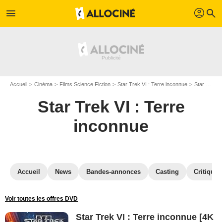
profil
menu
search
Accueil
Cinéma
Films Science Fiction
Star Trek VI : Terre inconnue
Star Trek VI : Terre inconnue en Blu Ray
Star Trek VI : Terre
inconnue
Accueil
News
Bandes-annonces
Casting
Critiques
Voir toutes les offres DVD
Star Trek VI : Terre inconnue [4K