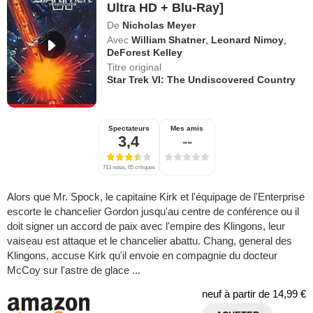
Ultra HD + Blu-Ray]
De
Nicholas Meyer
Avec
William Shatner
,
Leonard Nimoy
,
DeForest Kelley
Titre original
Star Trek VI: The Undiscovered Country
Spectateurs
Mes amis
3,4
--
713 notes, 65 critiques
Alors que Mr. Spock, le capitaine Kirk et l'équipage de l'Enterprise
escorte le chancelier Gordon jusqu'au centre de conférence ou il
doit signer un accord de paix avec l'empire des Klingons, leur
vaiseau est attaque et le chancelier abattu. Chang, general des
Klingons, accuse Kirk qu'il envoie en compagnie du docteur
McCoy sur l'astre de glace ...
neuf à partir de
14,99 €