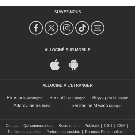
SUIVEZ-NOUS
ALLOCINÉ SUR MOBILE
ALLOCINÉ À L'ÉTRANGER
Filmstarts
SensaCine
Beyazperde
Allemagne
Espagne
Turquie
AdoroCinema
Sensacine México
Brésil
Mexique
Contact
|
Qui sommes-nous
|
Recrutement
|
Publicité
|
CGU
|
CGV
|
Politique de cookies
|
Préférences cookies
|
Données Personnelles
|