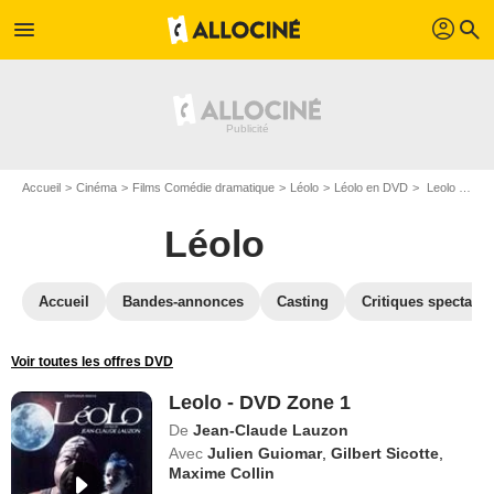
profil
menu
search
Accueil
Cinéma
Films Comédie dramatique
Léolo
Léolo en DVD
Leolo - DVD Zone 1
Léolo
Accueil
Bandes-annonces
Casting
Critiques spectateu
Voir toutes les offres DVD
Leolo - DVD Zone 1
De
Jean-Claude Lauzon
Avec
Julien Guiomar
,
Gilbert Sicotte
,
Maxime Collin