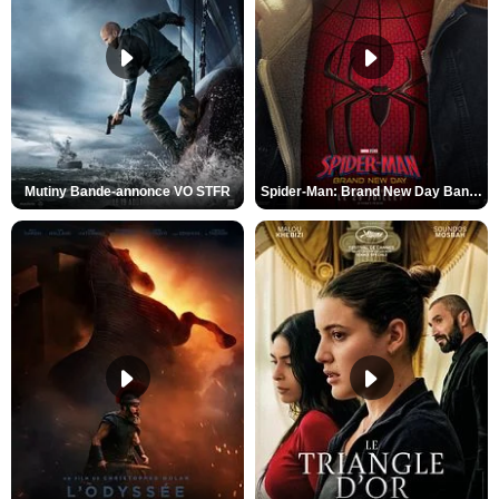
Mutiny Bande-annonce VO STFR
Spider-Man: Brand New Day Bande-annonce VO STFR