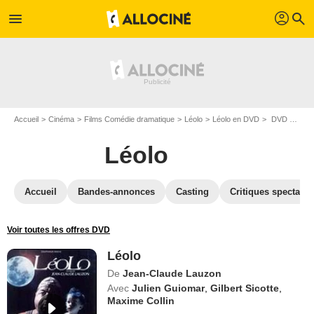
profil
menu
search
Accueil
Cinéma
Films Comédie dramatique
Léolo
Léolo en DVD
DVD Léolo
Léolo
Accueil
Bandes-annonces
Casting
Critiques spectateu
Voir toutes les offres DVD
Léolo
De
Jean-Claude Lauzon
Avec
Julien Guiomar
,
Gilbert Sicotte
,
Maxime Collin