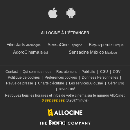
ALLOCINÉ À L'ÉTRANGER
Filmstarts
SensaCine
Beyazperde
Allemagne
Espagne
Turquie
AdoroCinema
Sensacine México
Brésil
Mexique
Contact
|
Qui sommes-nous
|
Recrutement
|
Publicité
|
CGU
|
CGV
|
Politique de cookies
|
Préférences cookies
|
Données Personnelles
|
Revue de presse
|
Charte d'écriture
|
Les services AlloCiné
|
Gérer Utiq
|
©AlloCiné
Retrouvez tous les horaires et infos de votre cinéma sur le numéro AlloCiné :
0 892 892 892
(0,90€/minute)