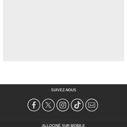
SUIVEZ-NOUS
ALLOCINÉ SUR MOBILE