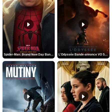
Spider-Man: Brand New Day Bande-annonce VO STFR
L'Odyssée Bande-annonce VO STFR