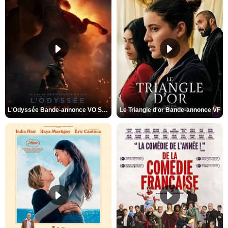
L'Odyssée Bande-annonce VO STFR
Le Triangle d'or Bande-annonce VF