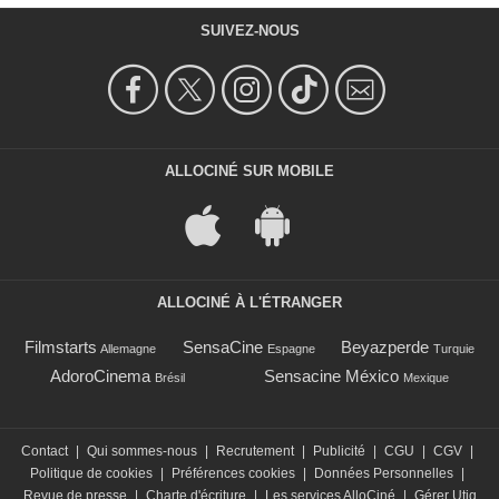
SUIVEZ-NOUS
ALLOCINÉ SUR MOBILE
ALLOCINÉ À L'ÉTRANGER
Filmstarts
SensaCine
Beyazperde
Allemagne
Espagne
Turquie
AdoroCinema
Sensacine México
Brésil
Mexique
Contact
|
Qui sommes-nous
|
Recrutement
|
Publicité
|
CGU
|
CGV
|
Politique de cookies
|
Préférences cookies
|
Données Personnelles
|
Revue de presse
|
Charte d'écriture
|
Les services AlloCiné
|
Gérer Utiq