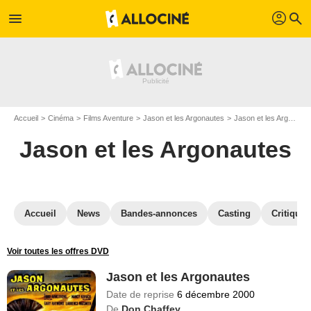
profil
menu
search
Accueil
Cinéma
Films Aventure
Jason et les Argonautes
Jason et les Argonautes en DVD
Jason et les Argonautes
Accueil
News
Bandes-annonces
Casting
Critiques
Voir toutes les offres DVD
Jason et les Argonautes
Date de reprise
6 décembre 2000
De
Don Chaffey