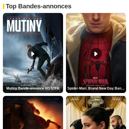
Top Bandes-annonces
Mutiny Bande-annonce VO STFR
Spider-Man: Brand New Day Bande-annonce VO STFR