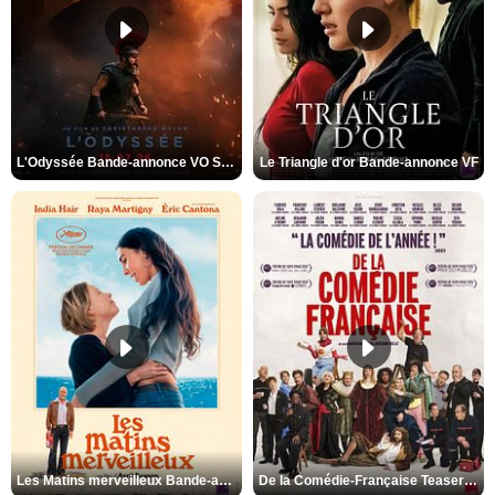
L'Odyssée Bande-annonce VO STFR
Le Triangle d'or Bande-annonce VF
Les Matins merveilleux Bande-annonce VF
De la Comédie-Française Teaser VF