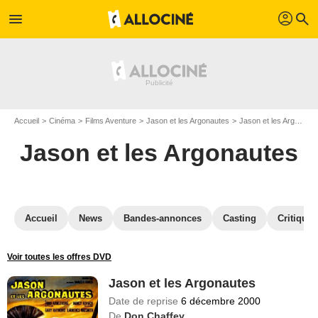
profil
menu
search
Accueil
Cinéma
Films Aventure
Jason et les Argonautes
Jason et les Argonautes en DVD
Jason et les Argonautes
Accueil
News
Bandes-annonces
Casting
Critiques
Voir toutes les offres DVD
Jason et les Argonautes
Date de reprise
6 décembre 2000
De
Don Chaffey