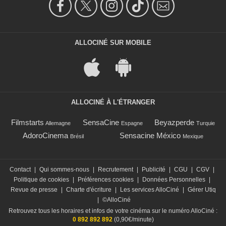
ALLOCINÉ SUR MOBILE
ALLOCINÉ À L'ÉTRANGER
Filmstarts
SensaCine
Beyazperde
Allemagne
Espagne
Turquie
AdoroCinema
Sensacine México
Brésil
Mexique
Contact
|
Qui sommes-nous
|
Recrutement
|
Publicité
|
CGU
|
CGV
|
Politique de cookies
|
Préférences cookies
|
Données Personnelles
|
Revue de presse
|
Charte d'écriture
|
Les services AlloCiné
|
Gérer Utiq
|
©AlloCiné
Retrouvez tous les horaires et infos de votre cinéma sur le numéro AlloCiné :
0 892 892 892
(0,90€/minute)