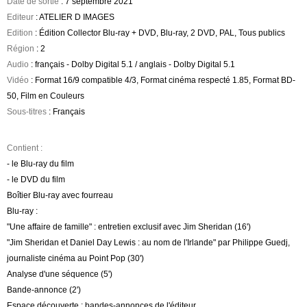
Date de sortie
: 7 septembre 2021
Editeur
: ATELIER D IMAGES
Edition
: Édition Collector Blu-ray + DVD, Blu-ray, 2 DVD, PAL, Tous publics
Région
: 2
Audio
: français - Dolby Digital 5.1 / anglais - Dolby Digital 5.1
Vidéo
: Format 16/9 compatible 4/3, Format cinéma respecté 1.85, Format BD-
50, Film en Couleurs
Sous-titres
: Français
Contient :
- le Blu-ray du film
- le DVD du film
Boîtier Blu-ray avec fourreau
Blu-ray :
"Une affaire de famille" : entretien exclusif avec Jim Sheridan (16')
"Jim Sheridan et Daniel Day Lewis : au nom de l'Irlande" par Philippe Guedj,
journaliste cinéma au Point Pop (30')
Analyse d'une séquence (5')
Bande-annonce (2')
Espace découverte : bandes-annonces de l'éditeur