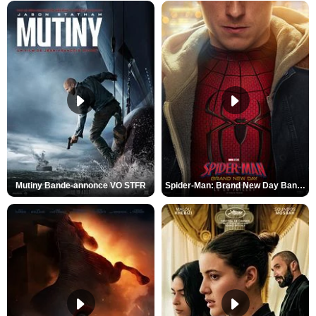
Mutiny Bande-annonce VO STFR
Spider-Man: Brand New Day Bande-annonce VO STFR