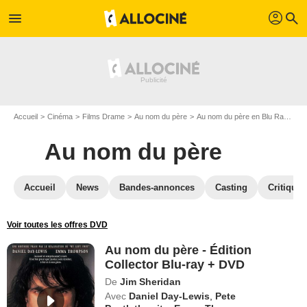
profil
menu
search
Accueil
Cinéma
Films Drame
Au nom du père
Au nom du père en Blu Ray
Au
Au nom du père
Accueil
News
Bandes-annonces
Casting
Critiques
Voir toutes les offres DVD
Au nom du père - Édition
Collector Blu-ray + DVD
De
Jim Sheridan
Avec
Daniel Day-Lewis
,
Pete