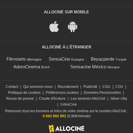
ALLOCINÉ SUR MOBILE
ALLOCINÉ À L'ÉTRANGER
Filmstarts
SensaCine
Beyazperde
Allemagne
Espagne
Turquie
AdoroCinema
Sensacine México
Brésil
Mexique
Contact
|
Qui sommes-nous
|
Recrutement
|
Publicité
|
CGU
|
CGV
|
Politique de cookies
|
Préférences cookies
|
Données Personnelles
|
Revue de presse
|
Charte d'écriture
|
Les services AlloCiné
|
Gérer Utiq
|
©AlloCiné
Retrouvez tous les horaires et infos de votre cinéma sur le numéro AlloCiné :
0 892 892 892
(0,90€/minute)