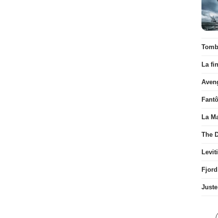
Tombé
La fi
Aven
Fant
La Ma
The D
Levit
Fjord
Juste