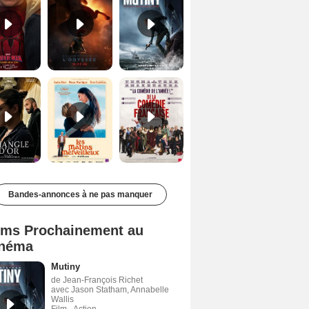
Le Triangle d'or Bande-annonce VF
Les Matins merveilleux Bande-annonce VF
De la Comédie-Française Teaser VF
Bandes-annonces à ne pas manquer
lms Prochainement au
néma
Mutiny
de Jean-François Richet
avec Jason Statham, Annabelle
Wallis