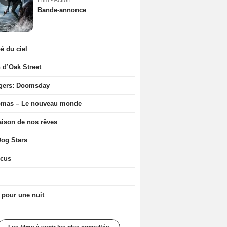
Film - Action
Bande-annonce
 du ciel
n d’Oak Street
gers: Doomsday
ômas – Le nouveau monde
ison de nos rêves
og Stars
icus
 pour une nuit