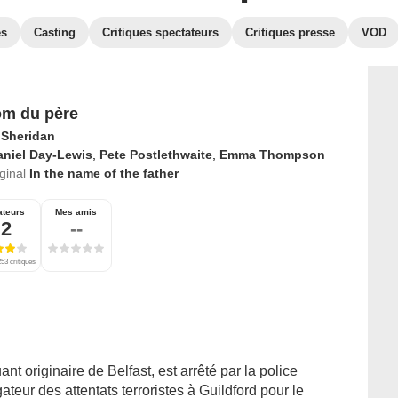
es
Casting
Critiques spectateurs
Critiques presse
VOD
m du père
 Sheridan
aniel Day-Lewis
,
Pete Postlethwaite
,
Emma Thompson
iginal
In the name of the father
ateurs
Mes amis
,2
--
53 critiques
t originaire de Belfast, est arrêté par la police
gateur des attentats terroristes à Guildford pour le