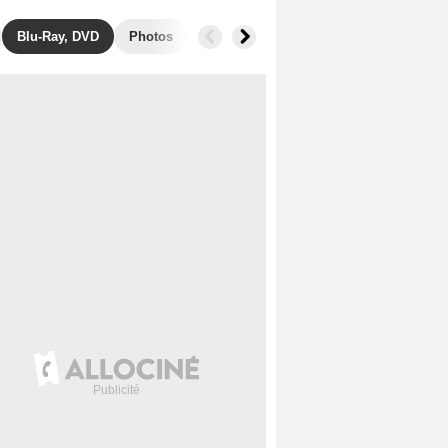
Blu-Ray, DVD
Photos
Musique
Secrets de tournage
R