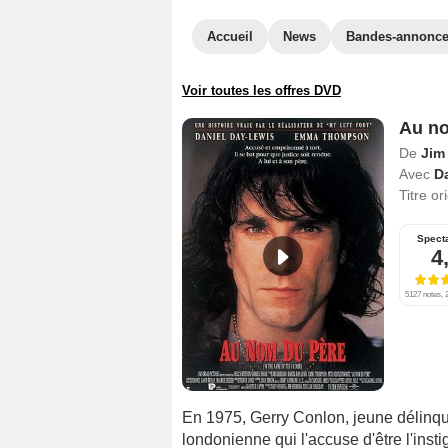
Accueil
News
Bandes-annonc
Voir toutes les offres DVD
Au no
De
Jim
Avec
D
Titre or
Spect
4
5127 notes, 2
En 1975, Gerry Conlon, jeune délinquan
londonienne qui l'accuse d'être l'insti