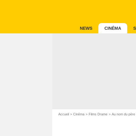
NEWS
CINÉMA
S
Accueil
Cinéma
Films Drame
Au nom du père