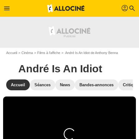
profil
menu
search
Accueil
Cinéma
Films à l'affiche
André Is An Idiot de Anthony Benna
André Is An Idiot
Accueil
Séances
News
Bandes-annonces
Critique