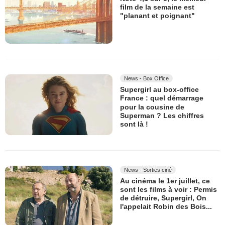
film de la semaine est
"planant et poignant"
News - Box Office
Supergirl au box-office
France : quel démarrage
pour la cousine de
Superman ? Les chiffres
sont là !
News - Sorties ciné
Au cinéma le 1er juillet, ce
sont les films à voir : Permis
de détruire, Supergirl, On
l'appelait Robin des Bois...