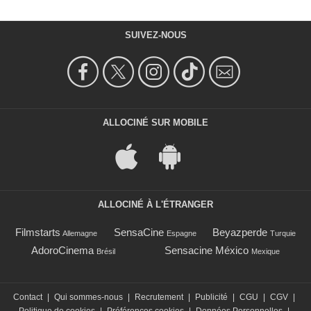
SUIVEZ-NOUS
ALLOCINÉ SUR MOBILE
ALLOCINÉ À L'ÉTRANGER
Filmstarts
SensaCine
Beyazperde
Allemagne
Espagne
Turquie
AdoroCinema
Sensacine México
Brésil
Mexique
Contact
|
Qui sommes-nous
|
Recrutement
|
Publicité
|
CGU
|
CGV
|
Politique de cookies
|
Préférences cookies
|
Données Personnelles
|