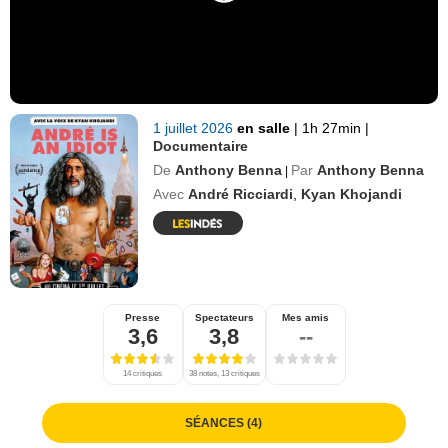
1 juillet 2026
en salle
|
1h 27min
|
Documentaire
De
Anthony Benna
Par
Anthony Benna
|
Avec
André Ricciardi
,
Kyan Khojandi
Presse
Spectateurs
Mes amis
3,6
3,8
--
14 critiques
38 notes, 13 critiques
SÉANCES (4)