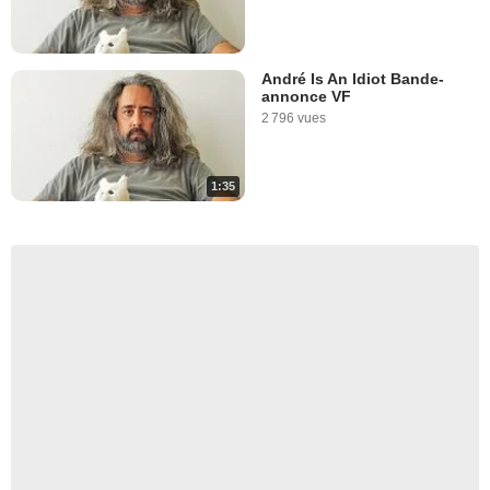
André Is An Idiot Bande-
annonce VF
2 796 vues
1:35