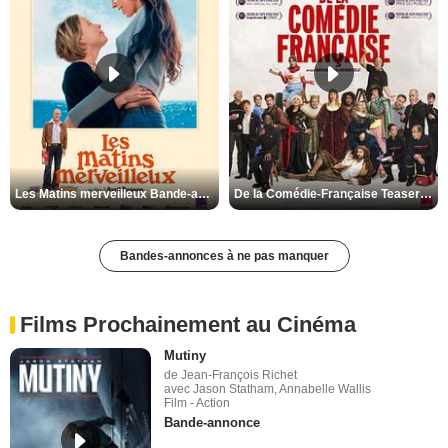
Les Matins merveilleux Bande-annonce VF
De la Comédie-Française Teaser VF
Bandes-annonces à ne pas manquer
Films Prochainement au Cinéma
Mutiny
de Jean-François Richet
avec Jason Statham, Annabelle Wallis
Film - Action
Bande-annonce