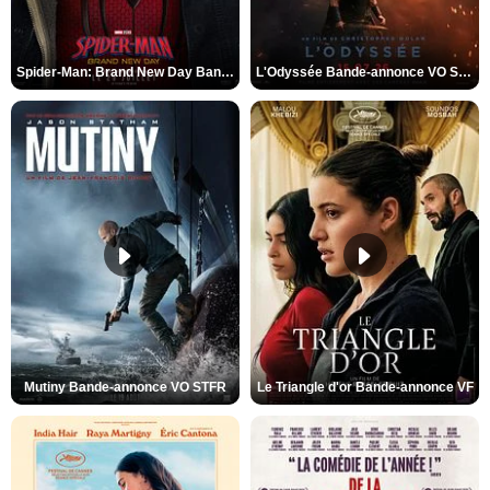
Spider-Man: Brand New Day Bande-annonce VO STFR
L'Odyssée Bande-annonce VO STFR
Mutiny Bande-annonce VO STFR
Le Triangle d'or Bande-annonce VF