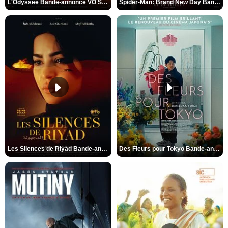
L'Odyssée Bande-annonce VO STFR
Spider-Man: Brand New Day Bande-annonce VO STFR
Les Silences de Riyad Bande-annonce VO STFR
Des Fleurs pour Tokyo Bande-annonce VO STFR