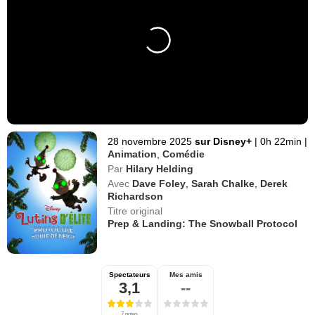
28 novembre 2025
sur Disney+
|
0h 22min
|
Animation
,
Comédie
Par
Hilary Helding
Avec
Dave Foley
,
Sarah Chalke
,
Derek
Richardson
Titre original
Prep & Landing: The Snowball Protocol
Spectateurs
Mes amis
3,1
--
7 notes