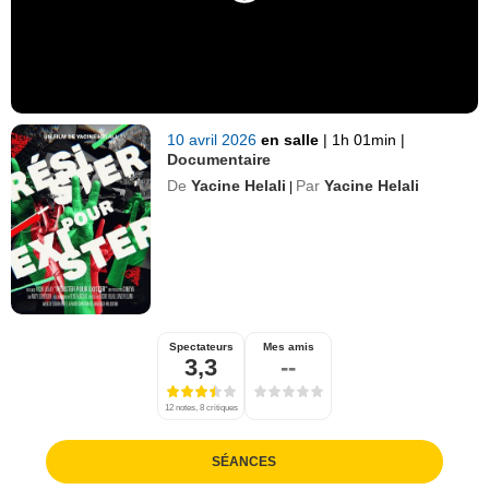
10 avril 2026
en salle
|
1h 01min
|
Documentaire
De
Yacine Helali
Par
Yacine Helali
|
Spectateurs
Mes amis
3,3
--
12 notes, 8 critiques
SÉANCES