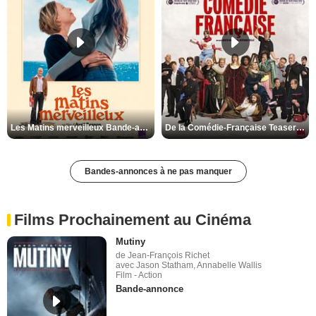
Les Matins merveilleux Bande-annonce VF
De la Comédie-Française Teaser VF
Bandes-annonces à ne pas manquer
Films Prochainement au Cinéma
Mutiny
de Jean-François Richet
avec Jason Statham, Annabelle Wallis
Film - Action
Bande-annonce