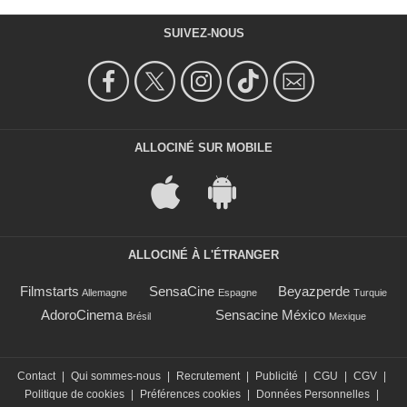
SUIVEZ-NOUS
ALLOCINÉ SUR MOBILE
ALLOCINÉ À L'ÉTRANGER
Filmstarts
SensaCine
Beyazperde
Allemagne
Espagne
Turquie
AdoroCinema
Sensacine México
Brésil
Mexique
Contact
|
Qui sommes-nous
|
Recrutement
|
Publicité
|
CGU
|
CGV
|
Politique de cookies
|
Préférences cookies
|
Données Personnelles
|