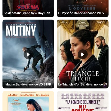
Spider-Man: Brand New Day Bande-annonce VO STFR
L'Odyssée Bande-annonce VO STFR
Mutiny Bande-annonce VO STFR
Le Triangle d'or Bande-annonce VF