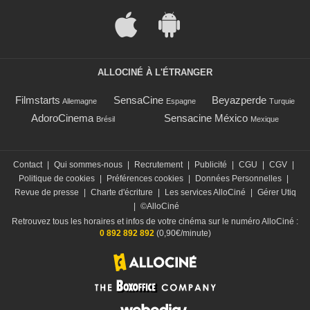
ALLOCINÉ À L'ÉTRANGER
Filmstarts
SensaCine
Beyazperde
Allemagne
Espagne
Turquie
AdoroCinema
Sensacine México
Brésil
Mexique
Contact
|
Qui sommes-nous
|
Recrutement
|
Publicité
|
CGU
|
CGV
|
Politique de cookies
|
Préférences cookies
|
Données Personnelles
|
Revue de presse
|
Charte d'écriture
|
Les services AlloCiné
|
Gérer Utiq
|
©AlloCiné
Retrouvez tous les horaires et infos de votre cinéma sur le numéro AlloCiné :
0 892 892 892
(0,90€/minute)