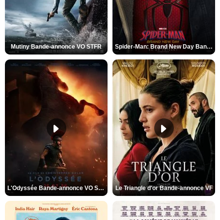
Mutiny Bande-annonce VO STFR
Spider-Man: Brand New Day Bande-annonce VO STFR
L'Odyssée Bande-annonce VO STFR
Le Triangle d'or Bande-annonce VF