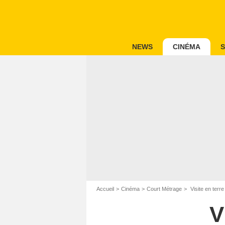
NEWS
CINÉMA
S
Accueil
Cinéma
Court Métrage
Visite en terr
V