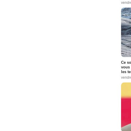
vendr
Ce so
vous 
les t
vendr