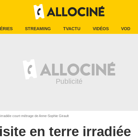
ÉRIES
STREAMING
TVACTU
VIDÉOS
VOD
e irradiée court-métrage de Anne-Sophie Girault
isite en terre irradiée