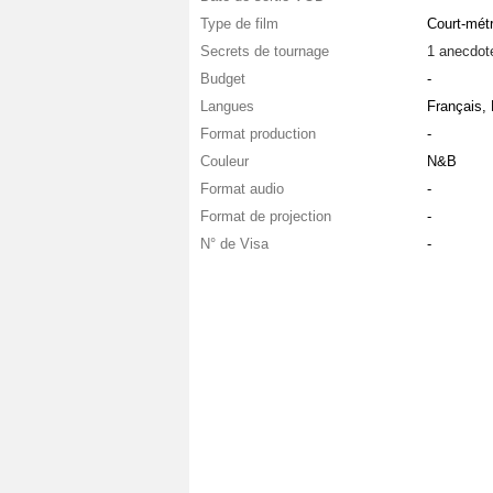
Type de film
Court-mét
Secrets de tournage
1 anecdot
Budget
-
Langues
Français,
Format production
-
Couleur
N&B
Format audio
-
Format de projection
-
N° de Visa
-