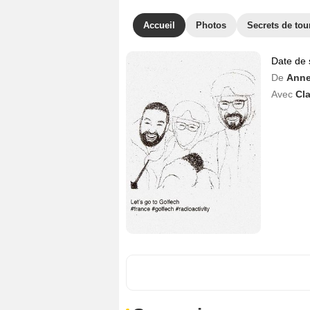
Accueil
Photos
Secrets de to
Date de 
De
Anne
Avec
Cla