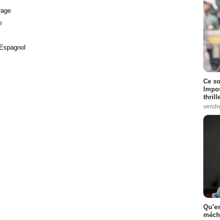
rage
e
 Espagnol
Ce so
Impos
thrill
vendr
Qu’es
méch