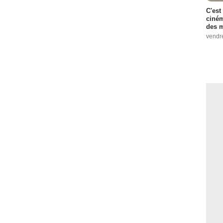
C'est
ciném
des m
vendr