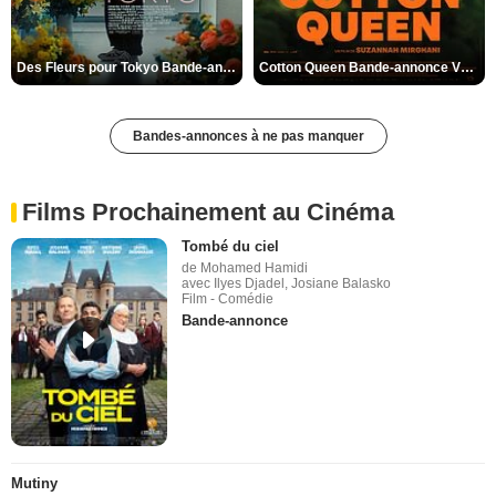
Des Fleurs pour Tokyo Bande-annonce VO STFR
Cotton Queen Bande-annonce VO STFR
Bandes-annonces à ne pas manquer
Films Prochainement au Cinéma
Tombé du ciel
de Mohamed Hamidi
avec Ilyes Djadel, Josiane Balasko
Film - Comédie
Bande-annonce
Mutiny