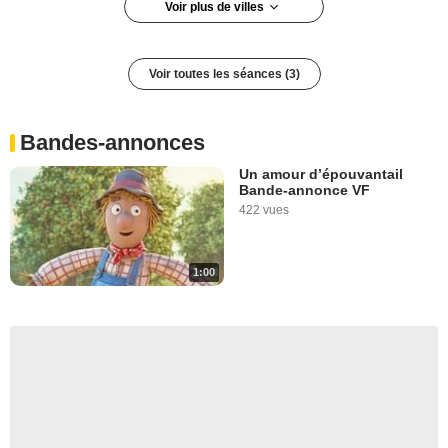
Voir plus de villes
Alençon
Lyon
Voir toutes les séances (3)
Lyon 7e arrondissement
Chalon-sur-Saône
Cluny
Bandes-annonces
Tournus
Un amour d’épouvantail
Châtenay-Malabry
Bande-annonce VF
422 vues
Saint-Cloud
Saint-Denis
Cormeilles-en-Parisis
1:00
Nice
PORT LEUCATE
La Rochelle
Saint-Brieuc