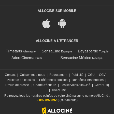
ALLOCINÉ SUR MOBILE
ALLOCINÉ À L'ÉTRANGER
Filmstarts
SensaCine
Beyazperde
Allemagne
Espagne
Turquie
AdoroCinema
Sensacine México
Brésil
Mexique
Contact
|
Qui sommes-nous
|
Recrutement
|
Publicité
|
CGU
|
CGV
|
Politique de cookies
|
Préférences cookies
|
Données Personnelles
|
Revue de presse
|
Charte d'écriture
|
Les services AlloCiné
|
Gérer Utiq
|
©AlloCiné
Retrouvez tous les horaires et infos de votre cinéma sur le numéro AlloCiné :
0 892 892 892
(0,90€/minute)