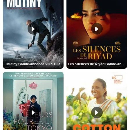
Mutiny Bande-annonce VO STFR
Les Silences de Riyad Bande-annonce VO STFR