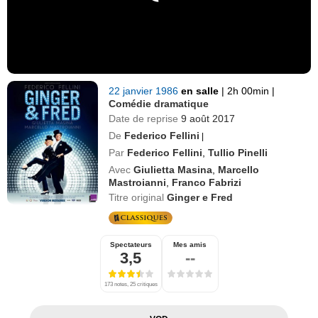
22 janvier 1986
en salle
|
2h 00min
|
Comédie dramatique
Date de reprise
9 août 2017
De
Federico Fellini
|
Par
Federico Fellini
,
Tullio Pinelli
Avec
Giulietta Masina
,
Marcello
Mastroianni
,
Franco Fabrizi
Titre original
Ginger e Fred
Spectateurs
Mes amis
3,5
--
173 notes, 25 critiques