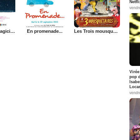
Netfl
vendr
L'Ours et le magicien
En promenade...
Les Trois mousquetaires
Virée
pop d
Isabe
Loca
vendr