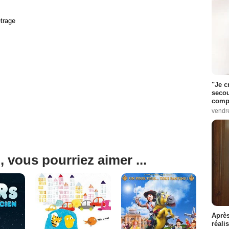
trage
"Je c
secou
compo
vendr
, vous pourriez aimer ...
Après
réali