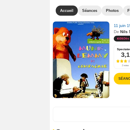
Accueil
Séances
Photos
F
11 juin 
De
Nils
Dès 
Spectate
3,1
2 notes
SÉANC