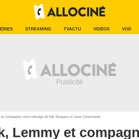
ÉRIES
STREAMING
TVACTU
VIDÉOS
VOD
t compagnie court-métrage de Nils Skapans et Janis Cimermanis
, Lemmy et compagn