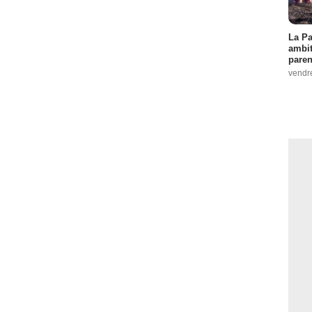
La Pa
ambit
paren
vendr