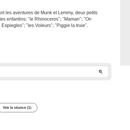
ant les aventures de Munk et Lemmy, deux petits
tes enfantins: "le Rhinoceros"; "Maman"; "On
 Espiegles"; "les Voleurs"; "Piggie la truie".
Voir la séance (1)