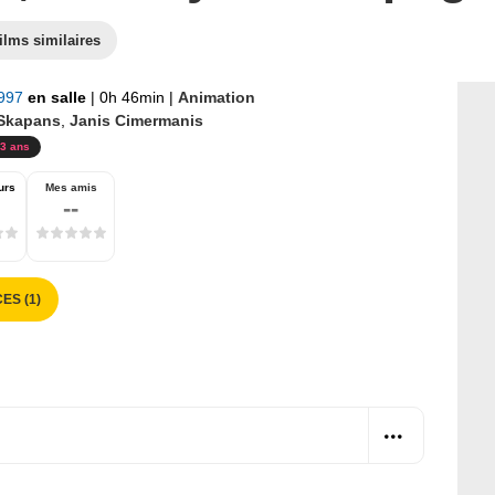
ilms similaires
1997
en salle
|
0h 46min
|
Animation
 Skapans
,
Janis Cimermanis
3 ans
urs
Mes amis
--
ES (1)