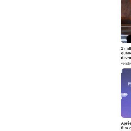
1 mil
quand
devra
vendr
Après
film 