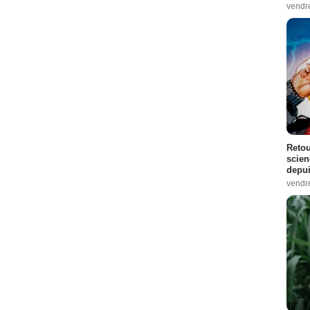
vendr
Retou
scien
depui
vendr