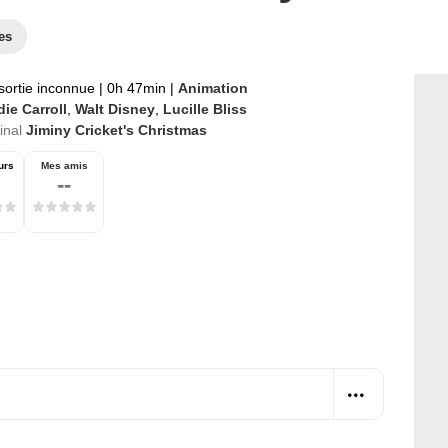
es
sortie inconnue
|
0h 47min
|
Animation
ie Carroll
,
Walt Disney
,
Lucille Bliss
ginal
Jiminy Cricket's Christmas
urs
Mes amis
--