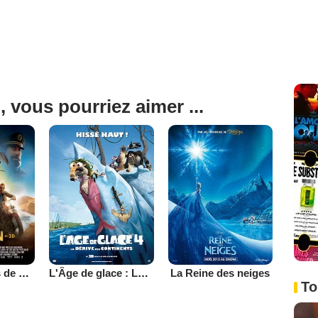
, vous pourriez aimer ...
Les Aventures de Tintin : Le Secret de la Licorne
L'Âge de glace : La dérive des continents
La Reine des neiges
To