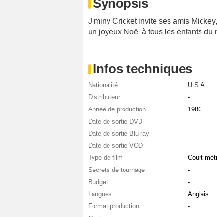
Synopsis
Jiminy Cricket invite ses amis Mickey,
un joyeux Noël à tous les enfants du 
Infos techniques
Nationalité
U.S.A.
Distributeur
-
Année de production
1986
Date de sortie DVD
-
Date de sortie Blu-ray
-
Date de sortie VOD
-
Type de film
Court-mét
Secrets de tournage
-
Budget
-
Langues
Anglais
Format production
-