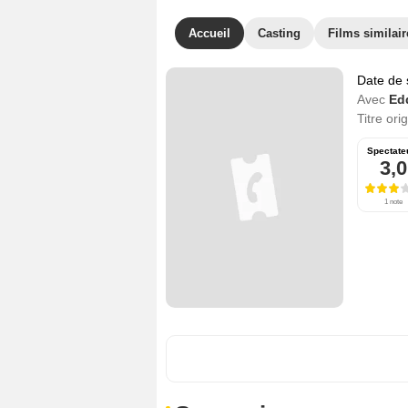
Accueil
Casting
Films similair
Date de 
Avec
Edd
Titre ori
Spectate
3,0
1 note