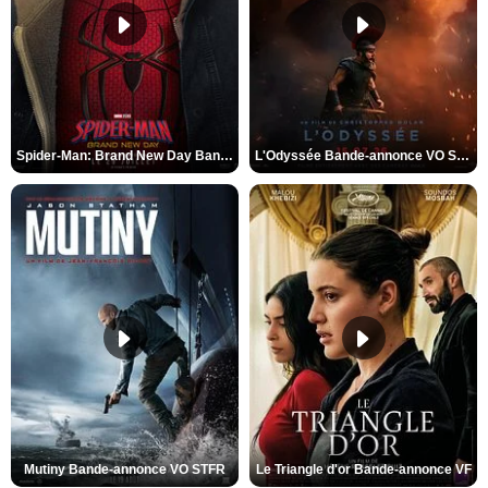
Spider-Man: Brand New Day Bande-annonce VO STFR
L'Odyssée Bande-annonce VO STFR
Mutiny Bande-annonce VO STFR
Le Triangle d'or Bande-annonce VF