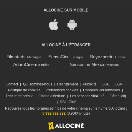
ALLOCINÉ SUR MOBILE
ALLOCINÉ À L'ÉTRANGER
Filmstarts
SensaCine
Beyazperde
Allemagne
Espagne
Turquie
AdoroCinema
Sensacine México
Brésil
Mexique
Contact
|
Qui sommes-nous
|
Recrutement
|
Publicité
|
CGU
|
CGV
|
Politique de cookies
|
Préférences cookies
|
Données Personnelles
|
Revue de presse
|
Charte d'écriture
|
Les services AlloCiné
|
Gérer Utiq
|
©AlloCiné
Retrouvez tous les horaires et infos de votre cinéma sur le numéro AlloCiné :
0 892 892 892
(0,90€/minute)