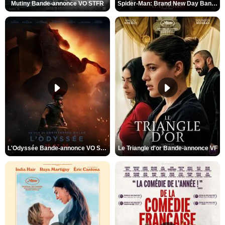
Mutiny Bande-annonce VO STFR
Spider-Man: Brand New Day Bande-annonce VO STFR
L'Odyssée Bande-annonce VO STFR
Le Triangle d'or Bande-annonce VF