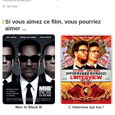
Format de projection
-
N° de Visa
-
Si vous aimez ce film, vous pourriez
aimer ...
Men In Black III
L’ Interview qui tue !