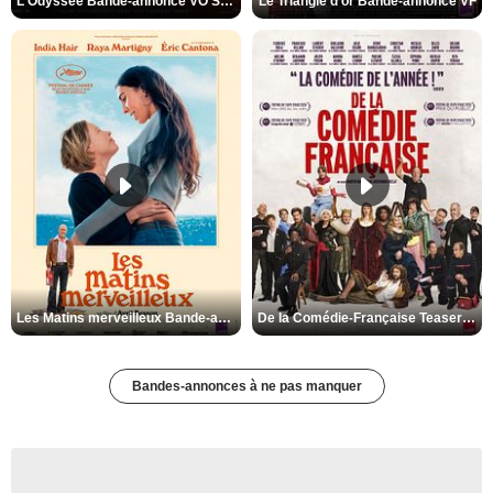
L'Odyssée Bande-annonce VO STFR
Le Triangle d'or Bande-annonce VF
Les Matins merveilleux Bande-annonce VF
De la Comédie-Française Teaser VF
Bandes-annonces à ne pas manquer