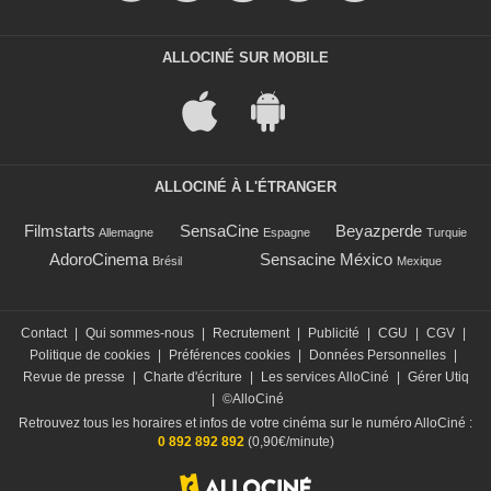
ALLOCINÉ SUR MOBILE
ALLOCINÉ À L'ÉTRANGER
Filmstarts
SensaCine
Beyazperde
Allemagne
Espagne
Turquie
AdoroCinema
Sensacine México
Brésil
Mexique
Contact
|
Qui sommes-nous
|
Recrutement
|
Publicité
|
CGU
|
CGV
|
Politique de cookies
|
Préférences cookies
|
Données Personnelles
|
Revue de presse
|
Charte d'écriture
|
Les services AlloCiné
|
Gérer Utiq
|
©AlloCiné
Retrouvez tous les horaires et infos de votre cinéma sur le numéro AlloCiné :
0 892 892 892
(0,90€/minute)