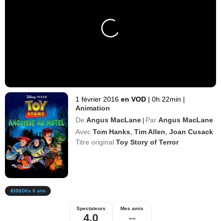
1 février 2016
en VOD
|
0h 22min
|
Animation
De
Angus MacLane
Par
Angus MacLane
|
Avec
Tom Hanks
,
Tim Allen
,
Joan Cusack
Titre original
Toy Story of Terror
Dès 6 ans
Spectateurs
Mes amis
4,0
--