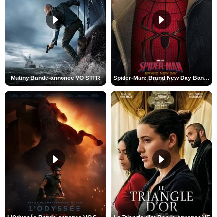
Mutiny Bande-annonce VO STFR
Spider-Man: Brand New Day Bande-annonce VO STFR