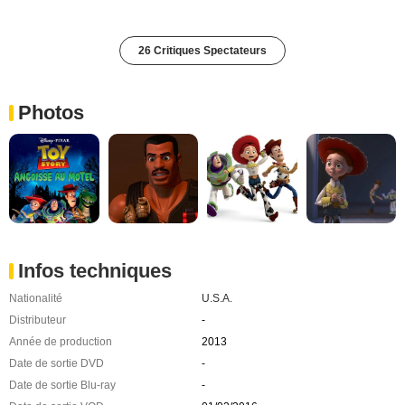
26 Critiques Spectateurs
Photos
Infos techniques
Nationalité
U.S.A.
Distributeur
-
Année de production
2013
Date de sortie DVD
-
Date de sortie Blu-ray
-