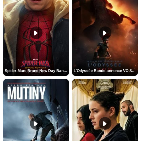
Spider-Man: Brand New Day Bande-annonce VO STFR
L'Odyssée Bande-annonce VO STFR