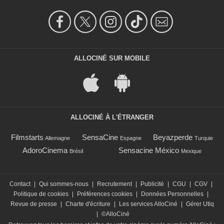
ALLOCINÉ SUR MOBILE
ALLOCINÉ À L'ÉTRANGER
Filmstarts
SensaCine
Beyazperde
Allemagne
Espagne
Turquie
AdoroCinema
Sensacine México
Brésil
Mexique
Contact
|
Qui sommes-nous
|
Recrutement
|
Publicité
|
CGU
|
CGV
|
Politique de cookies
|
Préférences cookies
|
Données Personnelles
|
Revue de presse
|
Charte d'écriture
|
Les services AlloCiné
|
Gérer Utiq
|
©AlloCiné