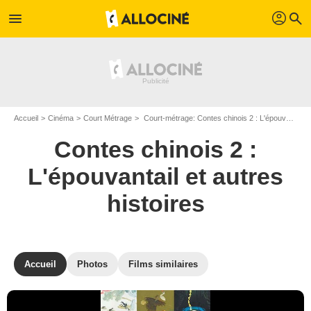
profil
menu
search
Accueil
Cinéma
Court Métrage
Court-métrage: Contes chinois 2 : L'épouvantail et autres histoires
Contes chinois 2 :
L'épouvantail et autres
histoires
Accueil
Photos
Films similaires