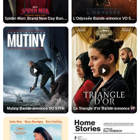
Spider-Man: Brand New Day Bande-annonce VO STFR
L'Odyssée Bande-annonce VO STFR
Mutiny Bande-annonce VO STFR
Le Triangle d'or Bande-annonce VF