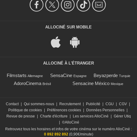
ALLOCINÉ SUR MOBILE
ALLOCINÉ À L'ÉTRANGER
Filmstarts
SensaCine
Beyazperde
Allemagne
Espagne
Turquie
AdoroCinema
Sensacine México
Brésil
Mexique
Contact
|
Qui sommes-nous
|
Recrutement
|
Publicité
|
CGU
|
CGV
|
Politique de cookies
|
Préférences cookies
|
Données Personnelles
|
Revue de presse
|
Charte d'écriture
|
Les services AlloCiné
|
Gérer Utiq
|
©AlloCiné
Retrouvez tous les horaires et infos de votre cinéma sur le numéro AlloCiné :
0 892 892 892
(0,90€/minute)