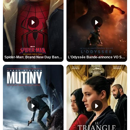
Spider-Man: Brand New Day Bande-annonce VO STFR
L'Odyssée Bande-annonce VO STFR