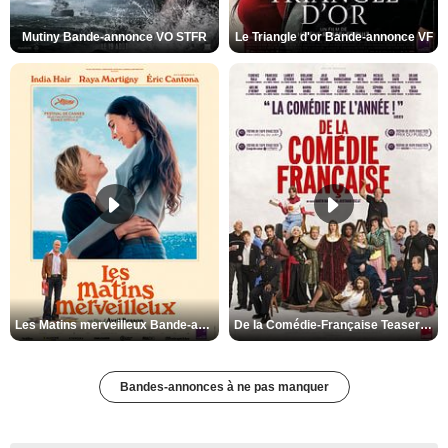
Mutiny Bande-annonce VO STFR
Le Triangle d'or Bande-annonce VF
Les Matins merveilleux Bande-annonce VF
De la Comédie-Française Teaser VF
Bandes-annonces à ne pas manquer